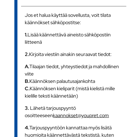
Jos et halua käyttää sovellusta, voit tilata
käännökset sähköpostitse:
1.
Lisää käännettävä aineisto sähköpostiin
liitteenä
2.
Kirjoita viestiin ainakin seuraavat tiedot:
A.
Tilaajan tiedot, yhteystiedot ja mahdollinen
viite
B.
Käännöksen palautusajankohta
C.
Käännöksen kieliparit (mistä kielistä mille
kielille teksti käännetään)
3.
Lähetä tarjouspyyntö
osoitteeseen
kaannokset@youpret.com
4.
Tarjouspyyntöön kannattaa myös lisätä
huomioita käännettävästä tekstistä, kuten