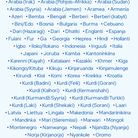
•
Arabia (Irak)
•
Arabia (Pohjois-Afrikka)
•
Arabia (Sudan)
•
Arabia (Syyria)
•
Arabia (Jemen)
•
Aramea
•
Armenia
•
Azeri
•
Bemba
•
Bengali
•
Berberi
•
Berberi (kabyli)
•
Bini/Edo
•
Bosnia
•
Bulgaria
•
Burma
•
Cebuano
•
Dari (Hazaragi)
•
Dari
•
Dhatki
•
Englanti
•
Espanja
•
Fulani
•
Fur
•
Ga
•
Georgia
•
Heprea
•
Hindi
•
Hollanti
•
Igbo
•
Iloko/Ilokano
•
Indonesia
•
Inguuši
•
Italia
•
Japani
•
Joruba
•
Kamba
•
Kantoninkiina
•
Karenni (Kayah)
•
Katalaani
•
Kazakki
•
Khmer
•
Kiga
•
Kikongo/Kituba
•
Kikuju
•
Kinjaruanda
•
Kinjamulenge
•
Kirundi
•
Kisii
•
Komi
•
Korea
•
Kreikka
•
Kroatia
•
Kurdi (Badini)
•
Kurdi (Feili)
•
Kurdi (Gorani)
•
Kurdi (Kalhori)
•
Kurdi (Kermanshahi)
•
Kurdi (Kurmandži Syyria)
•
Kurdi (Kurmandži Turkki)
•
Kurdi (Laki)
•
Kurdi (Shekaki)
•
Kurdi (Sorani)
•
Laari
•
Latvia
•
Liettua
•
Lingala
•
Makedonia
•
Mandariinikiina
•
Mandinka
•
Mari (tšeremissi)
•
Marwari
•
Mongoli
•
Montenegro
•
Namwanga
•
Nepali
•
Njandža (Nyanja)
•
Norja (Kirjanorja)
•
Nyankole
•
Oromo