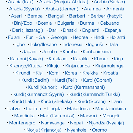
•
Arabia (Irak)
•
Arabia (Pohjois-Afrikka)
•
Arabia (Sudan)
•
Arabia (Syyria)
•
Arabia (Jemen)
•
Aramea
•
Armenia
•
Azeri
•
Bemba
•
Bengali
•
Berberi
•
Berberi (kabyli)
•
Bini/Edo
•
Bosnia
•
Bulgaria
•
Burma
•
Cebuano
•
Dari (Hazaragi)
•
Dari
•
Dhatki
•
Englanti
•
Espanja
•
Fulani
•
Fur
•
Ga
•
Georgia
•
Heprea
•
Hindi
•
Hollanti
•
Igbo
•
Iloko/Ilokano
•
Indonesia
•
Inguuši
•
Italia
•
Japani
•
Joruba
•
Kamba
•
Kantoninkiina
•
Karenni (Kayah)
•
Katalaani
•
Kazakki
•
Khmer
•
Kiga
•
Kikongo/Kituba
•
Kikuju
•
Kinjaruanda
•
Kinjamulenge
•
Kirundi
•
Kisii
•
Komi
•
Korea
•
Kreikka
•
Kroatia
•
Kurdi (Badini)
•
Kurdi (Feili)
•
Kurdi (Gorani)
•
Kurdi (Kalhori)
•
Kurdi (Kermanshahi)
•
Kurdi (Kurmandži Syyria)
•
Kurdi (Kurmandži Turkki)
•
Kurdi (Laki)
•
Kurdi (Shekaki)
•
Kurdi (Sorani)
•
Laari
•
Latvia
•
Liettua
•
Lingala
•
Makedonia
•
Mandariinikiina
•
Mandinka
•
Mari (tšeremissi)
•
Marwari
•
Mongoli
•
Montenegro
•
Namwanga
•
Nepali
•
Njandža (Nyanja)
•
Norja (Kirjanorja)
•
Nyankole
•
Oromo