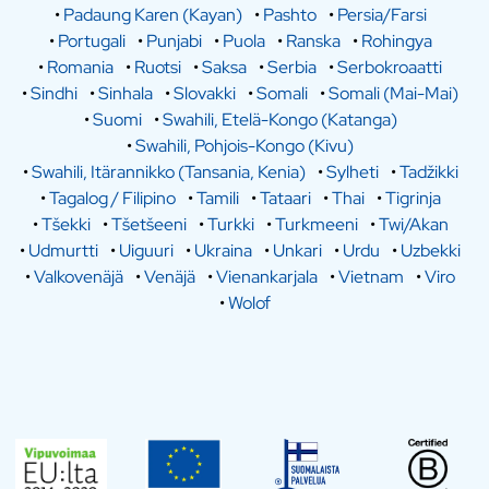
•
Padaung Karen (Kayan)
•
Pashto
•
Persia/Farsi
•
Portugali
•
Punjabi
•
Puola
•
Ranska
•
Rohingya
•
Romania
•
Ruotsi
•
Saksa
•
Serbia
•
Serbokroaatti
•
Sindhi
•
Sinhala
•
Slovakki
•
Somali
•
Somali (Mai-Mai)
•
Suomi
•
Swahili, Etelä-Kongo (Katanga)
•
Swahili, Pohjois-Kongo (Kivu)
•
Swahili, Itärannikko (Tansania, Kenia)
•
Sylheti
•
Tadžikki
•
Tagalog / Filipino
•
Tamili
•
Tataari
•
Thai
•
Tigrinja
•
Tšekki
•
Tšetšeeni
•
Turkki
•
Turkmeeni
•
Twi/Akan
•
Udmurtti
•
Uiguuri
•
Ukraina
•
Unkari
•
Urdu
•
Uzbekki
•
Valkovenäjä
•
Venäjä
•
Vienankarjala
•
Vietnam
•
Viro
•
Wolof