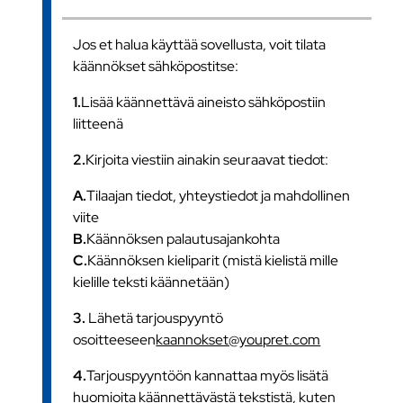
Jos et halua käyttää sovellusta, voit tilata
käännökset sähköpostitse:
1.
Lisää käännettävä aineisto sähköpostiin
liitteenä
2.
Kirjoita viestiin ainakin seuraavat tiedot:
A.
Tilaajan tiedot, yhteystiedot ja mahdollinen
viite
B.
Käännöksen palautusajankohta
C.
Käännöksen kieliparit (mistä kielistä mille
kielille teksti käännetään)
3.
Lähetä tarjouspyyntö
osoitteeseen
kaannokset@youpret.com
4.
Tarjouspyyntöön kannattaa myös lisätä
huomioita käännettävästä tekstistä, kuten