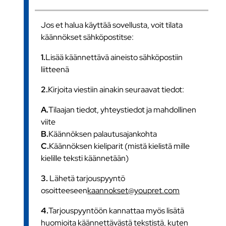
Jos et halua käyttää sovellusta, voit tilata
käännökset sähköpostitse:
1.
Lisää käännettävä aineisto sähköpostiin
liitteenä
2.
Kirjoita viestiin ainakin seuraavat tiedot:
A.
Tilaajan tiedot, yhteystiedot ja mahdollinen
viite
B.
Käännöksen palautusajankohta
C.
Käännöksen kieliparit (mistä kielistä mille
kielille teksti käännetään)
3.
Lähetä tarjouspyyntö
osoitteeseen
kaannokset@youpret.com
4.
Tarjouspyyntöön kannattaa myös lisätä
huomioita käännettävästä tekstistä, kuten