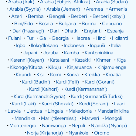
•
Arabia (Irak)
•
Arabia (Pohjois-Afrikka)
•
Arabia (Sudan)
•
Arabia (Syyria)
•
Arabia (Jemen)
•
Aramea
•
Armenia
•
Azeri
•
Bemba
•
Bengali
•
Berberi
•
Berberi (kabyli)
•
Bini/Edo
•
Bosnia
•
Bulgaria
•
Burma
•
Cebuano
•
Dari (Hazaragi)
•
Dari
•
Dhatki
•
Englanti
•
Espanja
•
Fulani
•
Fur
•
Ga
•
Georgia
•
Heprea
•
Hindi
•
Hollanti
•
Igbo
•
Iloko/Ilokano
•
Indonesia
•
Inguuši
•
Italia
•
Japani
•
Joruba
•
Kamba
•
Kantoninkiina
•
Karenni (Kayah)
•
Katalaani
•
Kazakki
•
Khmer
•
Kiga
•
Kikongo/Kituba
•
Kikuju
•
Kinjaruanda
•
Kinjamulenge
•
Kirundi
•
Kisii
•
Komi
•
Korea
•
Kreikka
•
Kroatia
•
Kurdi (Badini)
•
Kurdi (Feili)
•
Kurdi (Gorani)
•
Kurdi (Kalhori)
•
Kurdi (Kermanshahi)
•
Kurdi (Kurmandži Syyria)
•
Kurdi (Kurmandži Turkki)
•
Kurdi (Laki)
•
Kurdi (Shekaki)
•
Kurdi (Sorani)
•
Laari
•
Latvia
•
Liettua
•
Lingala
•
Makedonia
•
Mandariinikiina
•
Mandinka
•
Mari (tšeremissi)
•
Marwari
•
Mongoli
•
Montenegro
•
Namwanga
•
Nepali
•
Njandža (Nyanja)
•
Norja (Kirjanorja)
•
Nyankole
•
Oromo