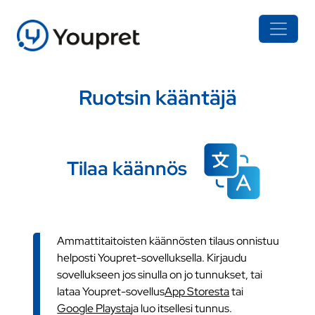
Ruotsin kääntäjä
Tilaa käännös
Ammattitaitoisten käännösten tilaus onnistuu
helposti Youpret-sovelluksella. Kirjaudu
sovellukseen jos sinulla on jo tunnukset, tai
lataa Youpret-sovellus
App Storesta
tai
Google Playsta
ja luo itsellesi tunnus.