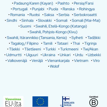
•
Padaung Karen (Kayan)
•
Pashto
•
Persia/Farsi
•
Portugali
•
Punjabi
•
Puola
•
Ranska
•
Rohingya
•
Romania
•
Ruotsi
•
Saksa
•
Serbia
•
Serbokroaatti
•
Sindhi
•
Sinhala
•
Slovakki
•
Somali
•
Somali (Mai-Mai)
•
Suomi
•
Swahili, Etelä-Kongo (Katanga)
•
Swahili, Pohjois-Kongo (Kivu)
•
Swahili, Itärannikko (Tansania, Kenia)
•
Sylheti
•
Tadžikki
•
Tagalog / Filipino
•
Tamili
•
Tataari
•
Thai
•
Tigrinja
•
Tšekki
•
Tšetšeeni
•
Turkki
•
Turkmeeni
•
Twi/Akan
•
Udmurtti
•
Uiguuri
•
Ukraina
•
Unkari
•
Urdu
•
Uzbekki
•
Valkovenäjä
•
Venäjä
•
Vienankarjala
•
Vietnam
•
Viro
•
Wolof