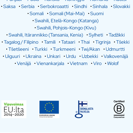
•
Saksa
•
Serbia
•
Serbokroaatti
•
Sindhi
•
Sinhala
•
Slovakki
•
Somali
•
Somali (Mai-Mai)
•
Suomi
•
Swahili, Etelä-Kongo (Katanga)
•
Swahili, Pohjois-Kongo (Kivu)
•
Swahili, Itärannikko (Tansania, Kenia)
•
Sylheti
•
Tadžikki
•
Tagalog / Filipino
•
Tamili
•
Tataari
•
Thai
•
Tigrinja
•
Tšekki
•
Tšetšeeni
•
Turkki
•
Turkmeeni
•
Twi/Akan
•
Udmurtti
•
Uiguuri
•
Ukraina
•
Unkari
•
Urdu
•
Uzbekki
•
Valkovenäjä
•
Venäjä
•
Vienankarjala
•
Vietnam
•
Viro
•
Wolof