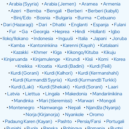
•
Arabia (Syyria)
•
Arabia (Jemen)
•
Aramea
•
Armenia
•
Azeri
•
Bemba
•
Bengali
•
Berberi
•
Berberi (kabyli)
•
Bini/Edo
•
Bosnia
•
Bulgaria
•
Burma
•
Cebuano
•
Dari (Hazaragi)
•
Dari
•
Dhatki
•
Englanti
•
Espanja
•
Fulani
•
Fur
•
Ga
•
Georgia
•
Heprea
•
Hindi
•
Hollanti
•
Igbo
•
Iloko/Ilokano
•
Indonesia
•
Inguuši
•
Italia
•
Japani
•
Joruba
•
Kamba
•
Kantoninkiina
•
Karenni (Kayah)
•
Katalaani
•
Kazakki
•
Khmer
•
Kiga
•
Kikongo/Kituba
•
Kikuju
•
Kinjaruanda
•
Kinjamulenge
•
Kirundi
•
Kisii
•
Komi
•
Korea
•
Kreikka
•
Kroatia
•
Kurdi (Badini)
•
Kurdi (Feili)
•
Kurdi (Gorani)
•
Kurdi (Kalhori)
•
Kurdi (Kermanshahi)
•
Kurdi (Kurmandži Syyria)
•
Kurdi (Kurmandži Turkki)
•
Kurdi (Laki)
•
Kurdi (Shekaki)
•
Kurdi (Sorani)
•
Laari
•
Latvia
•
Liettua
•
Lingala
•
Makedonia
•
Mandariinikiina
•
Mandinka
•
Mari (tšeremissi)
•
Marwari
•
Mongoli
•
Montenegro
•
Namwanga
•
Nepali
•
Njandža (Nyanja)
•
Norja (Kirjanorja)
•
Nyankole
•
Oromo
•
Padaung Karen (Kayan)
•
Pashto
•
Persia/Farsi
•
Portugali
•
Punjabi
•
Puola
•
Ranska
•
Rohingya
•
Romania
•
Ruotsi