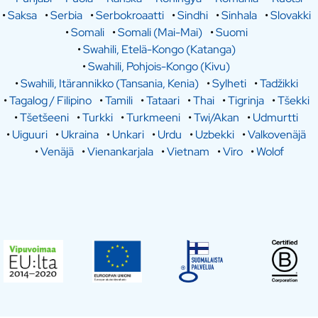
•
Saksa
•
Serbia
•
Serbokroaatti
•
Sindhi
•
Sinhala
•
Slovakki
•
Somali
•
Somali (Mai-Mai)
•
Suomi
•
Swahili, Etelä-Kongo (Katanga)
•
Swahili, Pohjois-Kongo (Kivu)
•
Swahili, Itärannikko (Tansania, Kenia)
•
Sylheti
•
Tadžikki
•
Tagalog / Filipino
•
Tamili
•
Tataari
•
Thai
•
Tigrinja
•
Tšekki
•
Tšetšeeni
•
Turkki
•
Turkmeeni
•
Twi/Akan
•
Udmurtti
•
Uiguuri
•
Ukraina
•
Unkari
•
Urdu
•
Uzbekki
•
Valkovenäjä
•
Venäjä
•
Vienankarjala
•
Vietnam
•
Viro
•
Wolof