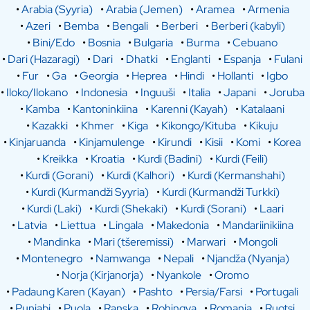
•
Arabia (Syyria)
•
Arabia (Jemen)
•
Aramea
•
Armenia
•
Azeri
•
Bemba
•
Bengali
•
Berberi
•
Berberi (kabyli)
•
Bini/Edo
•
Bosnia
•
Bulgaria
•
Burma
•
Cebuano
•
Dari (Hazaragi)
•
Dari
•
Dhatki
•
Englanti
•
Espanja
•
Fulani
•
Fur
•
Ga
•
Georgia
•
Heprea
•
Hindi
•
Hollanti
•
Igbo
•
Iloko/Ilokano
•
Indonesia
•
Inguuši
•
Italia
•
Japani
•
Joruba
•
Kamba
•
Kantoninkiina
•
Karenni (Kayah)
•
Katalaani
•
Kazakki
•
Khmer
•
Kiga
•
Kikongo/Kituba
•
Kikuju
•
Kinjaruanda
•
Kinjamulenge
•
Kirundi
•
Kisii
•
Komi
•
Korea
•
Kreikka
•
Kroatia
•
Kurdi (Badini)
•
Kurdi (Feili)
•
Kurdi (Gorani)
•
Kurdi (Kalhori)
•
Kurdi (Kermanshahi)
•
Kurdi (Kurmandži Syyria)
•
Kurdi (Kurmandži Turkki)
•
Kurdi (Laki)
•
Kurdi (Shekaki)
•
Kurdi (Sorani)
•
Laari
•
Latvia
•
Liettua
•
Lingala
•
Makedonia
•
Mandariinikiina
•
Mandinka
•
Mari (tšeremissi)
•
Marwari
•
Mongoli
•
Montenegro
•
Namwanga
•
Nepali
•
Njandža (Nyanja)
•
Norja (Kirjanorja)
•
Nyankole
•
Oromo
•
Padaung Karen (Kayan)
•
Pashto
•
Persia/Farsi
•
Portugali
•
Punjabi
•
Puola
•
Ranska
•
Rohingya
•
Romania
•
Ruotsi