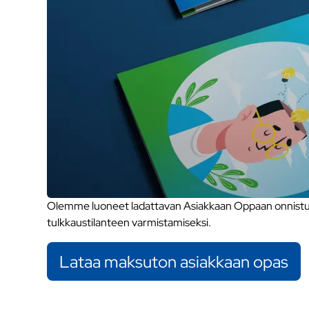
Olemme luoneet ladattavan Asiakkaan Oppaan onnistune
tulkkaustilanteen varmistamiseksi.
Lataa maksuton asiakkaan opas