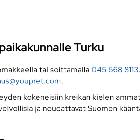
i paikakunnalle Turku
 lomakkeella tai soittamalla
045 668 8113
raus@youpret.com
.
den kokeneisiin kreikan kielen ammattit
elvollisia ja noudattavat Suomen kääntäj