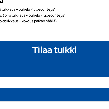
ka
ätulkkaus - puhelu / videoyhteys)
%. (pikatulkkaus - puhelu / videoyhteys)
äolotulkkaus - kokous paikan päällä)
Tilaa tulkki