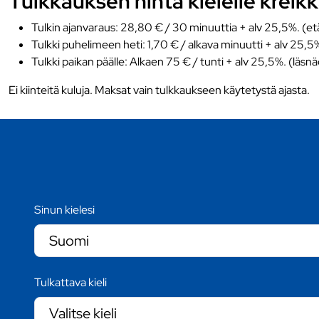
Tulkkauksen hinta kielelle kreik
Tulkin ajanvaraus: 28,80 € / 30 minuuttia + alv 25,5%. (et
Tulkki puhelimeen heti: 1,70 € / alkava minuutti + alv 25,5
Tulkki paikan päälle: Alkaen 75 € / tunti + alv 25,5%. (läsn
Ei kiinteitä kuluja. Maksat vain tulkkaukseen käytetystä ajasta.
Sinun kielesi
Tulkattava kieli