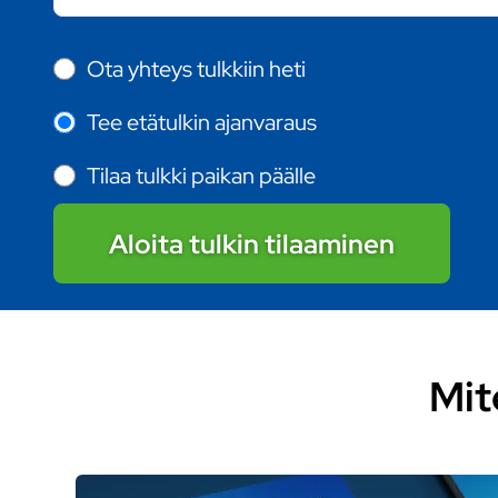
Ota yhteys tulkkiin heti
Tee etätulkin ajanvaraus
Tilaa tulkki paikan päälle
Aloita tulkin tilaaminen
Mit