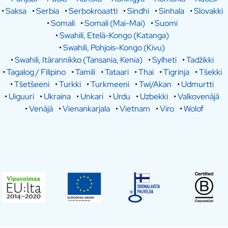
•
Saksa
•
Serbia
•
Serbokroaatti
•
Sindhi
•
Sinhala
•
Slovakki
•
Somali
•
Somali (Mai-Mai)
•
Suomi
•
Swahili, Etelä-Kongo (Katanga)
•
Swahili, Pohjois-Kongo (Kivu)
•
Swahili, Itärannikko (Tansania, Kenia)
•
Sylheti
•
Tadžikki
•
Tagalog / Filipino
•
Tamili
•
Tataari
•
Thai
•
Tigrinja
•
Tšekki
•
Tšetšeeni
•
Turkki
•
Turkmeeni
•
Twi/Akan
•
Udmurtti
•
Uiguuri
•
Ukraina
•
Unkari
•
Urdu
•
Uzbekki
•
Valkovenäjä
•
Venäjä
•
Vienankarjala
•
Vietnam
•
Viro
•
Wolof