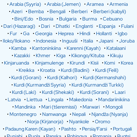
•
Arabia (Syyria)
•
Arabia (Jemen)
•
Aramea
•
Armenia
•
Azeri
•
Bemba
•
Bengali
•
Berberi
•
Berberi (kabyli)
•
Bini/Edo
•
Bosnia
•
Bulgaria
•
Burma
•
Cebuano
•
Dari (Hazaragi)
•
Dari
•
Dhatki
•
Englanti
•
Espanja
•
Fulani
•
Fur
•
Ga
•
Georgia
•
Heprea
•
Hindi
•
Hollanti
•
Igbo
•
Iloko/Ilokano
•
Indonesia
•
Inguuši
•
Italia
•
Japani
•
Joruba
•
Kamba
•
Kantoninkiina
•
Karenni (Kayah)
•
Katalaani
•
Kazakki
•
Khmer
•
Kiga
•
Kikongo/Kituba
•
Kikuju
•
Kinjaruanda
•
Kinjamulenge
•
Kirundi
•
Kisii
•
Komi
•
Korea
•
Kreikka
•
Kroatia
•
Kurdi (Badini)
•
Kurdi (Feili)
•
Kurdi (Gorani)
•
Kurdi (Kalhori)
•
Kurdi (Kermanshahi)
•
Kurdi (Kurmandži Syyria)
•
Kurdi (Kurmandži Turkki)
•
Kurdi (Laki)
•
Kurdi (Shekaki)
•
Kurdi (Sorani)
•
Laari
•
Latvia
•
Liettua
•
Lingala
•
Makedonia
•
Mandariinikiina
•
Mandinka
•
Mari (tšeremissi)
•
Marwari
•
Mongoli
•
Montenegro
•
Namwanga
•
Nepali
•
Njandža (Nyanja)
•
Norja (Kirjanorja)
•
Nyankole
•
Oromo
•
Padaung Karen (Kayan)
•
Pashto
•
Persia/Farsi
•
Portugali
•
Punjabi
•
Puola
•
Ranska
•
Rohingya
•
Romania
•
Ruotsi