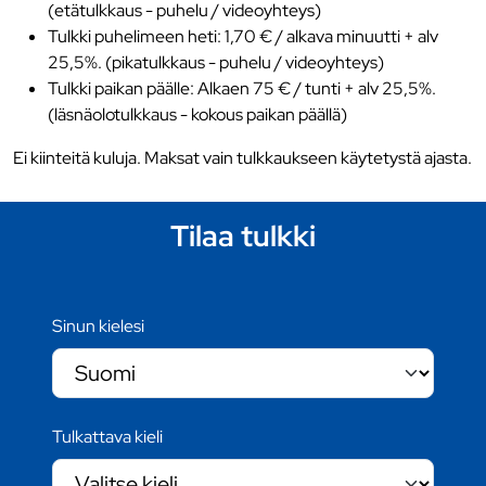
(etätulkkaus - puhelu / videoyhteys)
Tulkki puhelimeen heti: 1,70 € / alkava minuutti + alv
25,5%. (pikatulkkaus - puhelu / videoyhteys)
Tulkki paikan päälle: Alkaen 75 € / tunti + alv 25,5%.
(läsnäolotulkkaus - kokous paikan päällä)
Ei kiinteitä kuluja. Maksat vain tulkkaukseen käytetystä ajasta.
Tilaa tulkki
Sinun kielesi
Tulkattava kieli