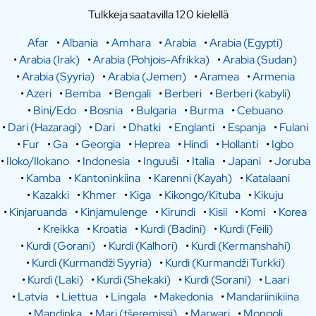
Tulkkeja saatavilla 120 kielellä
Afar
•
Albania
•
Amhara
•
Arabia
•
Arabia (Egypti)
•
Arabia (Irak)
•
Arabia (Pohjois-Afrikka)
•
Arabia (Sudan)
•
Arabia (Syyria)
•
Arabia (Jemen)
•
Aramea
•
Armenia
•
Azeri
•
Bemba
•
Bengali
•
Berberi
•
Berberi (kabyli)
•
Bini/Edo
•
Bosnia
•
Bulgaria
•
Burma
•
Cebuano
•
Dari (Hazaragi)
•
Dari
•
Dhatki
•
Englanti
•
Espanja
•
Fulani
•
Fur
•
Ga
•
Georgia
•
Heprea
•
Hindi
•
Hollanti
•
Igbo
•
Iloko/Ilokano
•
Indonesia
•
Inguuši
•
Italia
•
Japani
•
Joruba
•
Kamba
•
Kantoninkiina
•
Karenni (Kayah)
•
Katalaani
•
Kazakki
•
Khmer
•
Kiga
•
Kikongo/Kituba
•
Kikuju
•
Kinjaruanda
•
Kinjamulenge
•
Kirundi
•
Kisii
•
Komi
•
Korea
•
Kreikka
•
Kroatia
•
Kurdi (Badini)
•
Kurdi (Feili)
•
Kurdi (Gorani)
•
Kurdi (Kalhori)
•
Kurdi (Kermanshahi)
•
Kurdi (Kurmandži Syyria)
•
Kurdi (Kurmandži Turkki)
•
Kurdi (Laki)
•
Kurdi (Shekaki)
•
Kurdi (Sorani)
•
Laari
•
Latvia
•
Liettua
•
Lingala
•
Makedonia
•
Mandariinikiina
•
Mandinka
•
Mari (tšeremissi)
•
Marwari
•
Mongoli