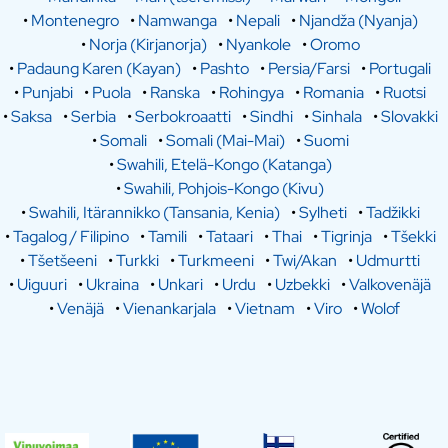
•
Montenegro
•
Namwanga
•
Nepali
•
Njandža (Nyanja)
•
Norja (Kirjanorja)
•
Nyankole
•
Oromo
•
Padaung Karen (Kayan)
•
Pashto
•
Persia/Farsi
•
Portugali
•
Punjabi
•
Puola
•
Ranska
•
Rohingya
•
Romania
•
Ruotsi
•
Saksa
•
Serbia
•
Serbokroaatti
•
Sindhi
•
Sinhala
•
Slovakki
•
Somali
•
Somali (Mai-Mai)
•
Suomi
•
Swahili, Etelä-Kongo (Katanga)
•
Swahili, Pohjois-Kongo (Kivu)
•
Swahili, Itärannikko (Tansania, Kenia)
•
Sylheti
•
Tadžikki
•
Tagalog / Filipino
•
Tamili
•
Tataari
•
Thai
•
Tigrinja
•
Tšekki
•
Tšetšeeni
•
Turkki
•
Turkmeeni
•
Twi/Akan
•
Udmurtti
•
Uiguuri
•
Ukraina
•
Unkari
•
Urdu
•
Uzbekki
•
Valkovenäjä
•
Venäjä
•
Vienankarjala
•
Vietnam
•
Viro
•
Wolof