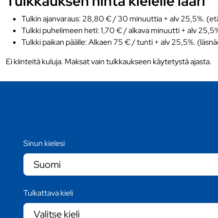
Tulkkauksen hinta kielelle laari
Tulkin ajanvaraus: 28,80 € / 30 minuuttia + alv 25,5%. (et
Tulkki puhelimeen heti: 1,70 € / alkava minuutti + alv 25,5
Tulkki paikan päälle: Alkaen 75 € / tunti + alv 25,5%. (läsn
Ei kiinteitä kuluja. Maksat vain tulkkaukseen käytetystä ajasta.
Sinun kielesi
Tulkattava kieli