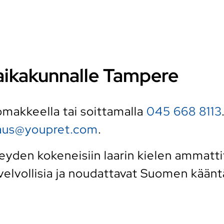
 paikakunnalle Tampere
 lomakkeella tai soittamalla
045 668 8113
raus@youpret.com
.
den kokeneisiin laarin kielen ammattitu
elvollisia ja noudattavat Suomen kääntäj