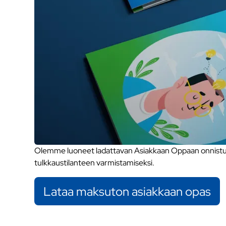
Olemme luoneet ladattavan Asiakkaan Oppaan onnistune
tulkkaustilanteen varmistamiseksi.
Lataa maksuton asiakkaan opas