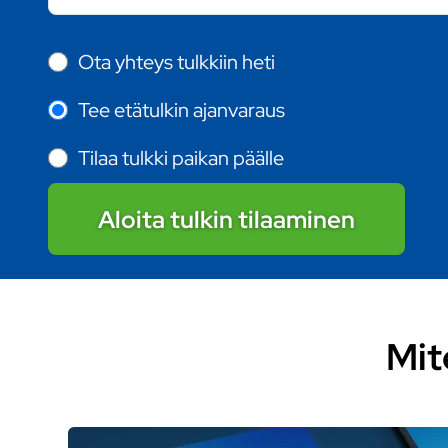
Ota yhteys tulkkiin heti
Tee etätulkin ajanvaraus
Tilaa tulkki paikan päälle
Aloita tulkin tilaaminen
Mit