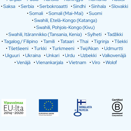
•
Saksa
•
Serbia
•
Serbokroaatti
•
Sindhi
•
Sinhala
•
Slovakki
•
Somali
•
Somali (Mai-Mai)
•
Suomi
•
Swahili, Etelä-Kongo (Katanga)
•
Swahili, Pohjois-Kongo (Kivu)
•
Swahili, Itärannikko (Tansania, Kenia)
•
Sylheti
•
Tadžikki
•
Tagalog / Filipino
•
Tamili
•
Tataari
•
Thai
•
Tigrinja
•
Tšekki
•
Tšetšeeni
•
Turkki
•
Turkmeeni
•
Twi/Akan
•
Udmurtti
•
Uiguuri
•
Ukraina
•
Unkari
•
Urdu
•
Uzbekki
•
Valkovenäjä
•
Venäjä
•
Vienankarjala
•
Vietnam
•
Viro
•
Wolof