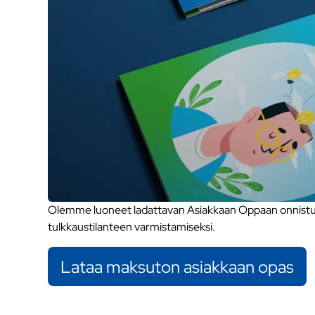
Olemme luoneet ladattavan Asiakkaan Oppaan onnistune
tulkkaustilanteen varmistamiseksi.
Lataa maksuton asiakkaan opas