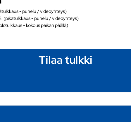
a
ätulkkaus - puhelu / videoyhteys)
%. (pikatulkkaus - puhelu / videoyhteys)
äolotulkkaus - kokous paikan päällä)
Tilaa tulkki