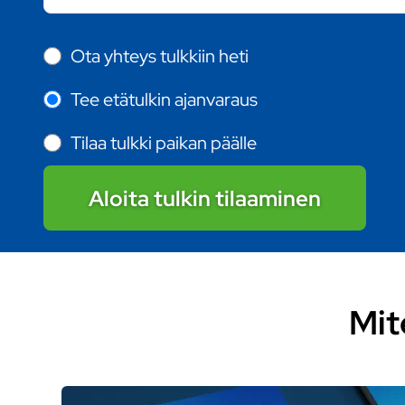
Ota yhteys tulkkiin heti
Tee etätulkin ajanvaraus
Tilaa tulkki paikan päälle
Aloita tulkin tilaaminen
Mit