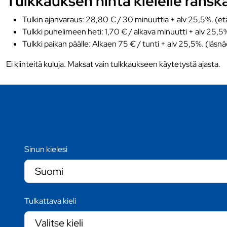
Tulkkauksen hinta kielelle ransk
Tulkin ajanvaraus: 28,80 € / 30 minuuttia + alv 25,5%. (et
Tulkki puhelimeen heti: 1,70 € / alkava minuutti + alv 25,5
Tulkki paikan päälle: Alkaen 75 € / tunti + alv 25,5%. (läsn
Ei kiinteitä kuluja. Maksat vain tulkkaukseen käytetystä ajasta.
Sinun kielesi
Tulkattava kieli