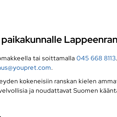
ki paikakunnalle Lappeenra
 lomakkeella tai soittamalla
045 668 8113
raus@youpret.com
.
yden kokeneisiin ranskan kielen ammatti
elvollisia ja noudattavat Suomen kääntäj