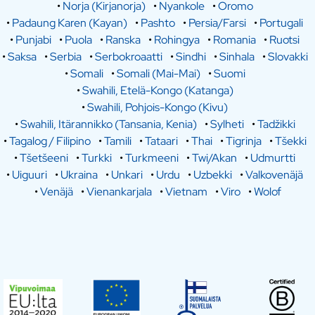
•
Norja (Kirjanorja)
•
Nyankole
•
Oromo
•
Padaung Karen (Kayan)
•
Pashto
•
Persia/Farsi
•
Portugali
•
Punjabi
•
Puola
•
Ranska
•
Rohingya
•
Romania
•
Ruotsi
•
Saksa
•
Serbia
•
Serbokroaatti
•
Sindhi
•
Sinhala
•
Slovakki
•
Somali
•
Somali (Mai-Mai)
•
Suomi
•
Swahili, Etelä-Kongo (Katanga)
•
Swahili, Pohjois-Kongo (Kivu)
•
Swahili, Itärannikko (Tansania, Kenia)
•
Sylheti
•
Tadžikki
•
Tagalog / Filipino
•
Tamili
•
Tataari
•
Thai
•
Tigrinja
•
Tšekki
•
Tšetšeeni
•
Turkki
•
Turkmeeni
•
Twi/Akan
•
Udmurtti
•
Uiguuri
•
Ukraina
•
Unkari
•
Urdu
•
Uzbekki
•
Valkovenäjä
•
Venäjä
•
Vienankarjala
•
Vietnam
•
Viro
•
Wolof