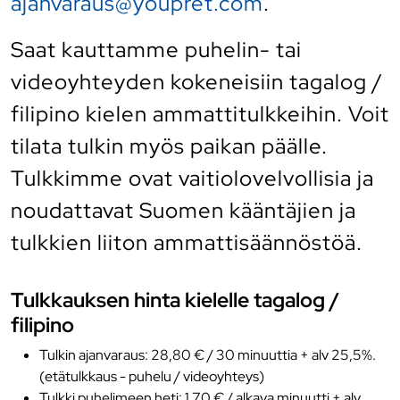
ajanvaraus@youpret.com
.
Saat kauttamme puhelin- tai
videoyhteyden kokeneisiin tagalog /
filipino kielen ammattitulkkeihin. Voit
tilata tulkin myös paikan päälle.
Tulkkimme ovat vaitiolovelvollisia ja
noudattavat Suomen kääntäjien ja
tulkkien liiton ammattisäännöstöä.
Tulkkauksen hinta kielelle tagalog /
filipino
Tulkin ajanvaraus: 28,80 € / 30 minuuttia + alv 25,5%.
(etätulkkaus - puhelu / videoyhteys)
Tulkki puhelimeen heti: 1,70 € / alkava minuutti + alv