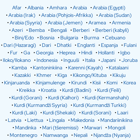
Afar
•
Albania
•
Amhara
•
Arabia
•
Arabia (Egypti)
•
Arabia (Irak)
•
Arabia (Pohjois-Afrikka)
•
Arabia (Sudan)
•
Arabia (Syyria)
•
Arabia (Jemen)
•
Aramea
•
Armenia
•
Azeri
•
Bemba
•
Bengali
•
Berberi
•
Berberi (kabyli)
•
Bini/Edo
•
Bosnia
•
Bulgaria
•
Burma
•
Cebuano
•
Dari (Hazaragi)
•
Dari
•
Dhatki
•
Englanti
•
Espanja
•
Fulani
•
Fur
•
Ga
•
Georgia
•
Heprea
•
Hindi
•
Hollanti
•
Igbo
•
Iloko/Ilokano
•
Indonesia
•
Inguuši
•
Italia
•
Japani
•
Joruba
•
Kamba
•
Kantoninkiina
•
Karenni (Kayah)
•
Katalaani
•
Kazakki
•
Khmer
•
Kiga
•
Kikongo/Kituba
•
Kikuju
•
Kinjaruanda
•
Kinjamulenge
•
Kirundi
•
Kisii
•
Komi
•
Korea
•
Kreikka
•
Kroatia
•
Kurdi (Badini)
•
Kurdi (Feili)
•
Kurdi (Gorani)
•
Kurdi (Kalhori)
•
Kurdi (Kermanshahi)
•
Kurdi (Kurmandži Syyria)
•
Kurdi (Kurmandži Turkki)
•
Kurdi (Laki)
•
Kurdi (Shekaki)
•
Kurdi (Sorani)
•
Laari
•
Latvia
•
Liettua
•
Lingala
•
Makedonia
•
Mandariinikiina
•
Mandinka
•
Mari (tšeremissi)
•
Marwari
•
Mongoli
•
Montenegro
•
Namwanga
•
Nepali
•
Njandža (Nyanja)