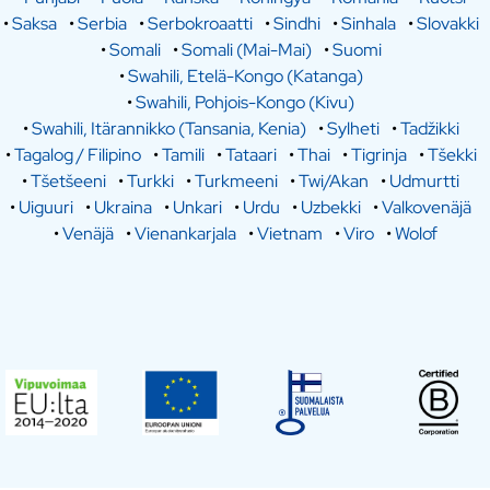
•
Saksa
•
Serbia
•
Serbokroaatti
•
Sindhi
•
Sinhala
•
Slovakki
•
Somali
•
Somali (Mai-Mai)
•
Suomi
•
Swahili, Etelä-Kongo (Katanga)
•
Swahili, Pohjois-Kongo (Kivu)
•
Swahili, Itärannikko (Tansania, Kenia)
•
Sylheti
•
Tadžikki
•
Tagalog / Filipino
•
Tamili
•
Tataari
•
Thai
•
Tigrinja
•
Tšekki
•
Tšetšeeni
•
Turkki
•
Turkmeeni
•
Twi/Akan
•
Udmurtti
•
Uiguuri
•
Ukraina
•
Unkari
•
Urdu
•
Uzbekki
•
Valkovenäjä
•
Venäjä
•
Vienankarjala
•
Vietnam
•
Viro
•
Wolof