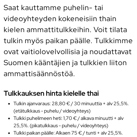
Saat kauttamme puhelin- tai
videoyhteyden kokeneisiin thain
kielen ammattitulkkeihin. Voit tilata
tulkin myös paikan päälle. Tulkkimme
ovat vaitiolovelvollisia ja noudattavat
Suomen kääntäjien ja tulkkien liiton
ammattisäännöstöä.
Tulkkauksen hinta kielelle thai
Tulkin ajanvaraus: 28,80 € / 30 minuuttia + alv 25,5%.
(etätulkkaus - puhelu / videoyhteys)
Tulkki puhelimeen heti: 1,70 € / alkava minuutti + alv
25,5%. (pikatulkkaus - puhelu / videoyhteys)
Tulkki paikan päälle: Alkaen 75 € / tunti + alv 25,5%.