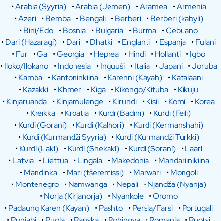
•
Arabia (Syyria)
•
Arabia (Jemen)
•
Aramea
•
Armenia
•
Azeri
•
Bemba
•
Bengali
•
Berberi
•
Berberi (kabyli)
•
Bini/Edo
•
Bosnia
•
Bulgaria
•
Burma
•
Cebuano
•
Dari (Hazaragi)
•
Dari
•
Dhatki
•
Englanti
•
Espanja
•
Fulani
•
Fur
•
Ga
•
Georgia
•
Heprea
•
Hindi
•
Hollanti
•
Igbo
•
Iloko/Ilokano
•
Indonesia
•
Inguuši
•
Italia
•
Japani
•
Joruba
•
Kamba
•
Kantoninkiina
•
Karenni (Kayah)
•
Katalaani
•
Kazakki
•
Khmer
•
Kiga
•
Kikongo/Kituba
•
Kikuju
•
Kinjaruanda
•
Kinjamulenge
•
Kirundi
•
Kisii
•
Komi
•
Korea
•
Kreikka
•
Kroatia
•
Kurdi (Badini)
•
Kurdi (Feili)
•
Kurdi (Gorani)
•
Kurdi (Kalhori)
•
Kurdi (Kermanshahi)
•
Kurdi (Kurmandži Syyria)
•
Kurdi (Kurmandži Turkki)
•
Kurdi (Laki)
•
Kurdi (Shekaki)
•
Kurdi (Sorani)
•
Laari
•
Latvia
•
Liettua
•
Lingala
•
Makedonia
•
Mandariinikiina
•
Mandinka
•
Mari (tšeremissi)
•
Marwari
•
Mongoli
•
Montenegro
•
Namwanga
•
Nepali
•
Njandža (Nyanja)
•
Norja (Kirjanorja)
•
Nyankole
•
Oromo
•
Padaung Karen (Kayan)
•
Pashto
•
Persia/Farsi
•
Portugali
•
Punjabi
•
Puola
•
Ranska
•
Rohingya
•
Romania
•
Ruotsi