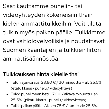
Saat kauttamme puhelin- tai
videoyhteyden kokeneisiin thain
kielen ammattitulkkeihin. Voit tilata
tulkin myös paikan päälle. Tulkkimme
ovat vaitiolovelvollisia ja noudattavat
Suomen kääntäjien ja tulkkien liiton
ammattisäännöstöä.
Tulkkauksen hinta kielelle thai
Tulkin ajanvaraus: 28,80 € / 30 minuuttia + alv 25,5%.
(etätulkkaus - puhelu / videoyhteys)
Tulkki puhelimeen heti: 1,70 € / alkava minuutti + alv
25,5%. (pikatulkkaus - puhelu / videoyhteys)
Tulkki paikan päälle: Alkaen 75 € / tunti + alv 25,5%.