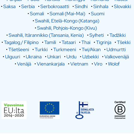
•
Saksa
•
Serbia
•
Serbokroaatti
•
Sindhi
•
Sinhala
•
Slovakki
•
Somali
•
Somali (Mai-Mai)
•
Suomi
•
Swahili, Etelä-Kongo (Katanga)
•
Swahili, Pohjois-Kongo (Kivu)
•
Swahili, Itärannikko (Tansania, Kenia)
•
Sylheti
•
Tadžikki
•
Tagalog / Filipino
•
Tamili
•
Tataari
•
Thai
•
Tigrinja
•
Tšekki
•
Tšetšeeni
•
Turkki
•
Turkmeeni
•
Twi/Akan
•
Udmurtti
•
Uiguuri
•
Ukraina
•
Unkari
•
Urdu
•
Uzbekki
•
Valkovenäjä
•
Venäjä
•
Vienankarjala
•
Vietnam
•
Viro
•
Wolof