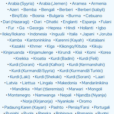
•
Arabia (Syyria)
•
Arabia (Jemen)
•
Aramea
•
Armenia
•
Azeri
•
Bemba
•
Bengali
•
Berberi
•
Berberi (kabyli)
•
Bini/Edo
•
Bosnia
•
Bulgaria
•
Burma
•
Cebuano
•
Dari (Hazaragi)
•
Dari
•
Dhatki
•
Englanti
•
Espanja
•
Fulani
•
Fur
•
Ga
•
Georgia
•
Heprea
•
Hindi
•
Hollanti
•
Igbo
•
Iloko/Ilokano
•
Indonesia
•
Inguuši
•
Italia
•
Japani
•
Joruba
•
Kamba
•
Kantoninkiina
•
Karenni (Kayah)
•
Katalaani
•
Kazakki
•
Khmer
•
Kiga
•
Kikongo/Kituba
•
Kikuju
•
Kinjaruanda
•
Kinjamulenge
•
Kirundi
•
Kisii
•
Komi
•
Korea
•
Kreikka
•
Kroatia
•
Kurdi (Badini)
•
Kurdi (Feili)
•
Kurdi (Gorani)
•
Kurdi (Kalhori)
•
Kurdi (Kermanshahi)
•
Kurdi (Kurmandži Syyria)
•
Kurdi (Kurmandži Turkki)
•
Kurdi (Laki)
•
Kurdi (Shekaki)
•
Kurdi (Sorani)
•
Laari
•
Latvia
•
Liettua
•
Lingala
•
Makedonia
•
Mandariinikiina
•
Mandinka
•
Mari (tšeremissi)
•
Marwari
•
Mongoli
•
Montenegro
•
Namwanga
•
Nepali
•
Njandža (Nyanja)
•
Norja (Kirjanorja)
•
Nyankole
•
Oromo
•
Padaung Karen (Kayan)
•
Pashto
•
Persia/Farsi
•
Portugali
•
Punjabi
•
Puola
•
Ranska
•
Rohingya
•
Romania
•
Ruotsi