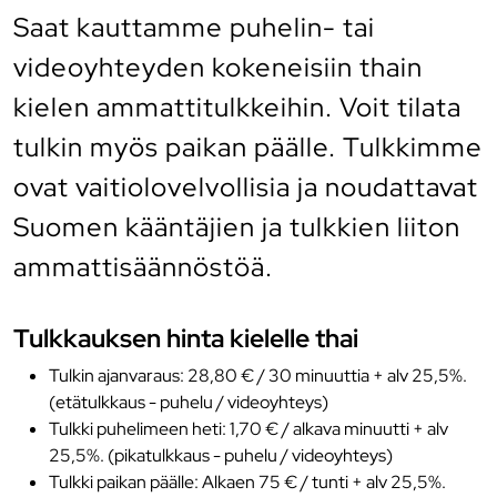
Saat kauttamme puhelin- tai
videoyhteyden kokeneisiin thain
kielen ammattitulkkeihin. Voit tilata
tulkin myös paikan päälle. Tulkkimme
ovat vaitiolovelvollisia ja noudattavat
Suomen kääntäjien ja tulkkien liiton
ammattisäännöstöä.
Tulkkauksen hinta kielelle thai
Tulkin ajanvaraus: 28,80 € / 30 minuuttia + alv 25,5%.
(etätulkkaus - puhelu / videoyhteys)
Tulkki puhelimeen heti: 1,70 € / alkava minuutti + alv
25,5%. (pikatulkkaus - puhelu / videoyhteys)
Tulkki paikan päälle: Alkaen 75 € / tunti + alv 25,5%.