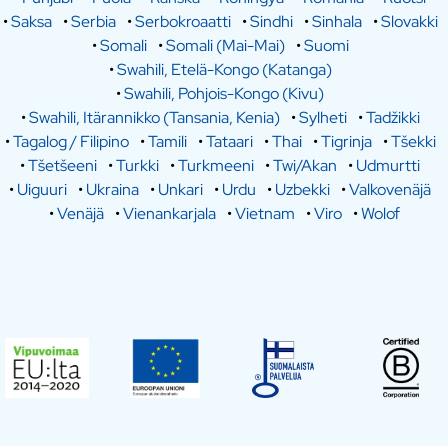
•
Saksa
•
Serbia
•
Serbokroaatti
•
Sindhi
•
Sinhala
•
Slovakki
•
Somali
•
Somali (Mai-Mai)
•
Suomi
•
Swahili, Etelä-Kongo (Katanga)
•
Swahili, Pohjois-Kongo (Kivu)
•
Swahili, Itärannikko (Tansania, Kenia)
•
Sylheti
•
Tadžikki
•
Tagalog / Filipino
•
Tamili
•
Tataari
•
Thai
•
Tigrinja
•
Tšekki
•
Tšetšeeni
•
Turkki
•
Turkmeeni
•
Twi/Akan
•
Udmurtti
•
Uiguuri
•
Ukraina
•
Unkari
•
Urdu
•
Uzbekki
•
Valkovenäjä
•
Venäjä
•
Vienankarjala
•
Vietnam
•
Viro
•
Wolof