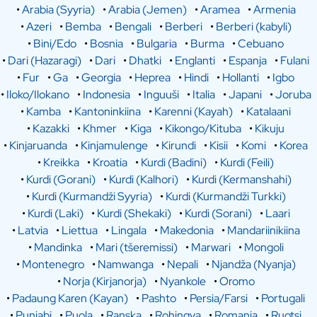
•
Arabia (Syyria)
•
Arabia (Jemen)
•
Aramea
•
Armenia
•
Azeri
•
Bemba
•
Bengali
•
Berberi
•
Berberi (kabyli)
•
Bini/Edo
•
Bosnia
•
Bulgaria
•
Burma
•
Cebuano
•
Dari (Hazaragi)
•
Dari
•
Dhatki
•
Englanti
•
Espanja
•
Fulani
•
Fur
•
Ga
•
Georgia
•
Heprea
•
Hindi
•
Hollanti
•
Igbo
•
Iloko/Ilokano
•
Indonesia
•
Inguuši
•
Italia
•
Japani
•
Joruba
•
Kamba
•
Kantoninkiina
•
Karenni (Kayah)
•
Katalaani
•
Kazakki
•
Khmer
•
Kiga
•
Kikongo/Kituba
•
Kikuju
•
Kinjaruanda
•
Kinjamulenge
•
Kirundi
•
Kisii
•
Komi
•
Korea
•
Kreikka
•
Kroatia
•
Kurdi (Badini)
•
Kurdi (Feili)
•
Kurdi (Gorani)
•
Kurdi (Kalhori)
•
Kurdi (Kermanshahi)
•
Kurdi (Kurmandži Syyria)
•
Kurdi (Kurmandži Turkki)
•
Kurdi (Laki)
•
Kurdi (Shekaki)
•
Kurdi (Sorani)
•
Laari
•
Latvia
•
Liettua
•
Lingala
•
Makedonia
•
Mandariinikiina
•
Mandinka
•
Mari (tšeremissi)
•
Marwari
•
Mongoli
•
Montenegro
•
Namwanga
•
Nepali
•
Njandža (Nyanja)
•
Norja (Kirjanorja)
•
Nyankole
•
Oromo
•
Padaung Karen (Kayan)
•
Pashto
•
Persia/Farsi
•
Portugali
•
Punjabi
•
Puola
•
Ranska
•
Rohingya
•
Romania
•
Ruotsi