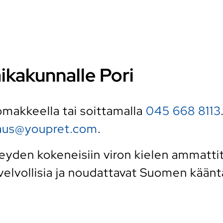
aikakunnalle Pori
 lomakkeella tai soittamalla
045 668 8113
raus@youpret.com
.
den kokeneisiin viron kielen ammattitul
elvollisia ja noudattavat Suomen kääntäj