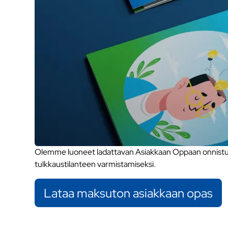
Olemme luoneet ladattavan Asiakkaan Oppaan onnistune
tulkkaustilanteen varmistamiseksi.
Lataa maksuton asiakkaan opas