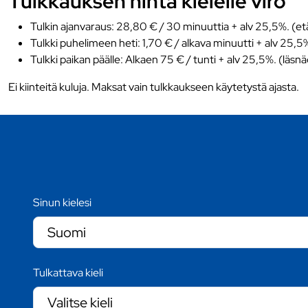
Tulkkauksen hinta kielelle viro
Tulkin ajanvaraus: 28,80 € / 30 minuuttia + alv 25,5%. (et
Tulkki puhelimeen heti: 1,70 € / alkava minuutti + alv 25,5
Tulkki paikan päälle: Alkaen 75 € / tunti + alv 25,5%. (läsn
Ei kiinteitä kuluja. Maksat vain tulkkaukseen käytetystä ajasta.
Sinun kielesi
Tulkattava kieli