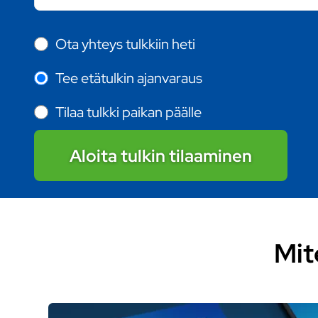
Ota yhteys tulkkiin heti
Tee etätulkin ajanvaraus
Tilaa tulkki paikan päälle
Aloita tulkin tilaaminen
Mit