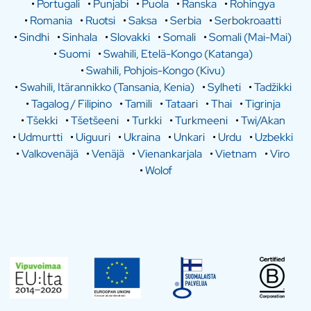
•
Portugali
•
Punjabi
•
Puola
•
Ranska
•
Rohingya
•
Romania
•
Ruotsi
•
Saksa
•
Serbia
•
Serbokroaatti
•
Sindhi
•
Sinhala
•
Slovakki
•
Somali
•
Somali (Mai-Mai)
•
Suomi
•
Swahili, Etelä-Kongo (Katanga)
•
Swahili, Pohjois-Kongo (Kivu)
•
Swahili, Itärannikko (Tansania, Kenia)
•
Sylheti
•
Tadžikki
•
Tagalog / Filipino
•
Tamili
•
Tataari
•
Thai
•
Tigrinja
•
Tšekki
•
Tšetšeeni
•
Turkki
•
Turkmeeni
•
Twi/Akan
•
Udmurtti
•
Uiguuri
•
Ukraina
•
Unkari
•
Urdu
•
Uzbekki
•
Valkovenäjä
•
Venäjä
•
Vienankarjala
•
Vietnam
•
Viro
•
Wolof