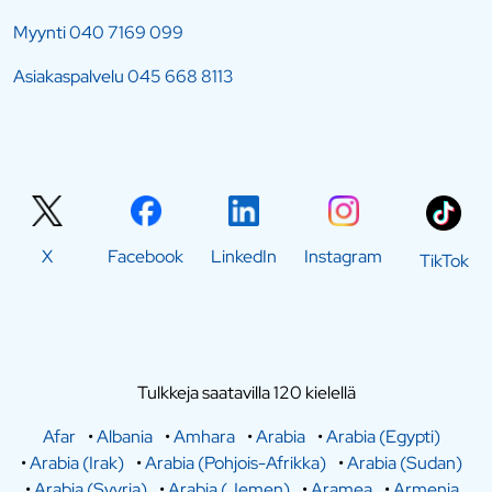
Myynti
040 7169 099
Asiakaspalvelu
045 668 8113
X
Facebook
LinkedIn
Instagram
TikTok
Tulkkeja saatavilla 120 kielellä
Afar
•
Albania
•
Amhara
•
Arabia
•
Arabia (Egypti)
•
Arabia (Irak)
•
Arabia (Pohjois-Afrikka)
•
Arabia (Sudan)
•
Arabia (Syyria)
•
Arabia (Jemen)
•
Aramea
•
Armenia