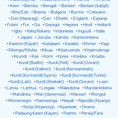
•
Azeri
•
Bemba
•
Bengali
•
Berberi
•
Berberi (kabyli)
•
Bini/Edo
•
Bosnia
•
Bulgaria
•
Burma
•
Cebuano
•
Dari (Hazaragi)
•
Dari
•
Dhatki
•
Englanti
•
Espanja
•
Fulani
•
Fur
•
Ga
•
Georgia
•
Heprea
•
Hindi
•
Hollanti
•
Igbo
•
Iloko/Ilokano
•
Indonesia
•
Inguuši
•
Italia
•
Japani
•
Joruba
•
Kamba
•
Kantoninkiina
•
Karenni (Kayah)
•
Katalaani
•
Kazakki
•
Khmer
•
Kiga
•
Kikongo/Kituba
•
Kikuju
•
Kinjaruanda
•
Kinjamulenge
•
Kirundi
•
Kisii
•
Komi
•
Korea
•
Kreikka
•
Kroatia
•
Kurdi (Badini)
•
Kurdi (Feili)
•
Kurdi (Gorani)
•
Kurdi (Kalhori)
•
Kurdi (Kermanshahi)
•
Kurdi (Kurmandži Syyria)
•
Kurdi (Kurmandži Turkki)
•
Kurdi (Laki)
•
Kurdi (Shekaki)
•
Kurdi (Sorani)
•
Laari
•
Latvia
•
Liettua
•
Lingala
•
Makedonia
•
Mandariinikiina
•
Mandinka
•
Mari (tšeremissi)
•
Marwari
•
Mongoli
•
Montenegro
•
Namwanga
•
Nepali
•
Njandža (Nyanja)
•
Norja (Kirjanorja)
•
Nyankole
•
Oromo
•
Padaung Karen (Kayan)
•
Pashto
•
Persia/Farsi