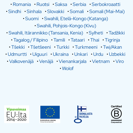
•
Romania
•
Ruotsi
•
Saksa
•
Serbia
•
Serbokroaatti
•
Sindhi
•
Sinhala
•
Slovakki
•
Somali
•
Somali (Mai-Mai)
•
Suomi
•
Swahili, Etelä-Kongo (Katanga)
•
Swahili, Pohjois-Kongo (Kivu)
•
Swahili, Itärannikko (Tansania, Kenia)
•
Sylheti
•
Tadžikki
•
Tagalog / Filipino
•
Tamili
•
Tataari
•
Thai
•
Tigrinja
•
Tšekki
•
Tšetšeeni
•
Turkki
•
Turkmeeni
•
Twi/Akan
•
Udmurtti
•
Uiguuri
•
Ukraina
•
Unkari
•
Urdu
•
Uzbekki
•
Valkovenäjä
•
Venäjä
•
Vienankarjala
•
Vietnam
•
Viro
•
Wolof