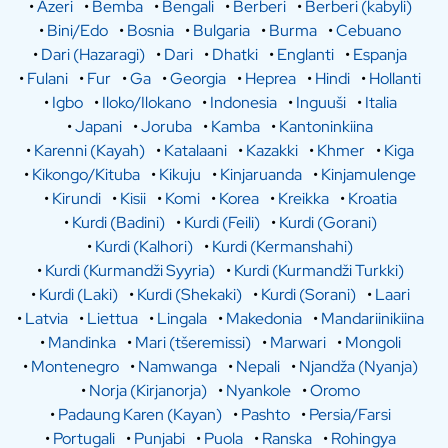
•
Azeri
•
Bemba
•
Bengali
•
Berberi
•
Berberi (kabyli)
•
Bini/Edo
•
Bosnia
•
Bulgaria
•
Burma
•
Cebuano
•
Dari (Hazaragi)
•
Dari
•
Dhatki
•
Englanti
•
Espanja
•
Fulani
•
Fur
•
Ga
•
Georgia
•
Heprea
•
Hindi
•
Hollanti
•
Igbo
•
Iloko/Ilokano
•
Indonesia
•
Inguuši
•
Italia
•
Japani
•
Joruba
•
Kamba
•
Kantoninkiina
•
Karenni (Kayah)
•
Katalaani
•
Kazakki
•
Khmer
•
Kiga
•
Kikongo/Kituba
•
Kikuju
•
Kinjaruanda
•
Kinjamulenge
•
Kirundi
•
Kisii
•
Komi
•
Korea
•
Kreikka
•
Kroatia
•
Kurdi (Badini)
•
Kurdi (Feili)
•
Kurdi (Gorani)
•
Kurdi (Kalhori)
•
Kurdi (Kermanshahi)
•
Kurdi (Kurmandži Syyria)
•
Kurdi (Kurmandži Turkki)
•
Kurdi (Laki)
•
Kurdi (Shekaki)
•
Kurdi (Sorani)
•
Laari
•
Latvia
•
Liettua
•
Lingala
•
Makedonia
•
Mandariinikiina
•
Mandinka
•
Mari (tšeremissi)
•
Marwari
•
Mongoli
•
Montenegro
•
Namwanga
•
Nepali
•
Njandža (Nyanja)
•
Norja (Kirjanorja)
•
Nyankole
•
Oromo
•
Padaung Karen (Kayan)
•
Pashto
•
Persia/Farsi
•
Portugali
•
Punjabi
•
Puola
•
Ranska
•
Rohingya