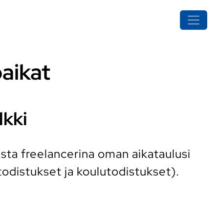
paikat
lkki
usta freelancerina oman aikataulusi
odistukset ja koulutodistukset).