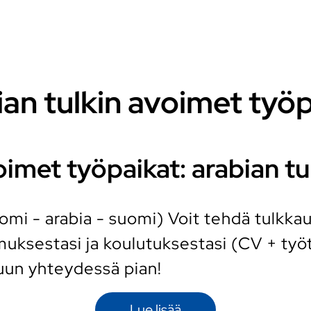
an tulkin avoimet työ
imet työpaikat: arabian tu
uomi - arabia - suomi) Voit tehdä tulkka
ksestasi ja koulutuksestasi (CV + työt
uun yhteydessä pian!
Lue lisää