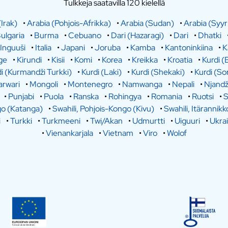
Tulkkeja saatavilla 120 kielellä
(Irak)
•
Arabia (Pohjois-Afrikka)
•
Arabia (Sudan)
•
Arabia (Syyr
ulgaria
•
Burma
•
Cebuano
•
Dari (Hazaragi)
•
Dari
•
Dhatki
Inguuši
•
Italia
•
Japani
•
Joruba
•
Kamba
•
Kantoninkiina
•
K
ge
•
Kirundi
•
Kisii
•
Komi
•
Korea
•
Kreikka
•
Kroatia
•
Kurdi (
i (Kurmandži Turkki)
•
Kurdi (Laki)
•
Kurdi (Shekaki)
•
Kurdi (So
rwari
•
Mongoli
•
Montenegro
•
Namwanga
•
Nepali
•
Njandž
•
Punjabi
•
Puola
•
Ranska
•
Rohingya
•
Romania
•
Ruotsi
•
S
go (Katanga)
•
Swahili, Pohjois-Kongo (Kivu)
•
Swahili, Itärannikk
i
•
Turkki
•
Turkmeeni
•
Twi/Akan
•
Udmurtti
•
Uiguuri
•
Ukra
•
Vienankarjala
•
Vietnam
•
Viro
•
Wolof