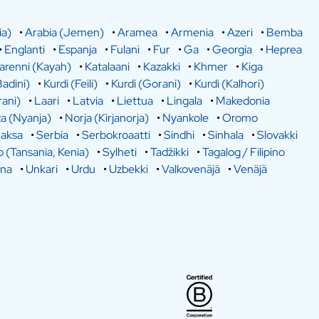
ia)
•
Arabia (Jemen)
•
Aramea
•
Armenia
•
Azeri
•
Bemba
•
Englanti
•
Espanja
•
Fulani
•
Fur
•
Ga
•
Georgia
•
Heprea
arenni (Kayah)
•
Katalaani
•
Kazakki
•
Khmer
•
Kiga
Badini)
•
Kurdi (Feili)
•
Kurdi (Gorani)
•
Kurdi (Kalhori)
rani)
•
Laari
•
Latvia
•
Liettua
•
Lingala
•
Makedonia
a (Nyanja)
•
Norja (Kirjanorja)
•
Nyankole
•
Oromo
aksa
•
Serbia
•
Serbokroaatti
•
Sindhi
•
Sinhala
•
Slovakki
o (Tansania, Kenia)
•
Sylheti
•
Tadžikki
•
Tagalog / Filipino
ina
•
Unkari
•
Urdu
•
Uzbekki
•
Valkovenäjä
•
Venäjä