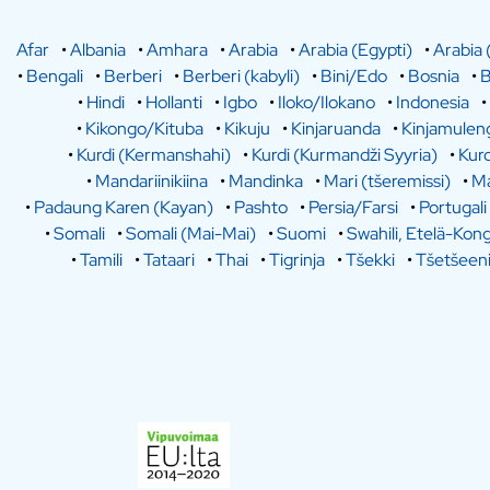
Afar
•
Albania
•
Amhara
•
Arabia
•
Arabia (Egypti)
•
Arabia 
•
Bengali
•
Berberi
•
Berberi (kabyli)
•
Bini/Edo
•
Bosnia
•
B
•
Hindi
•
Hollanti
•
Igbo
•
Iloko/Ilokano
•
Indonesia
•
•
Kikongo/Kituba
•
Kikuju
•
Kinjaruanda
•
Kinjamulen
•
Kurdi (Kermanshahi)
•
Kurdi (Kurmandži Syyria)
•
Kurd
•
Mandariinikiina
•
Mandinka
•
Mari (tšeremissi)
•
Ma
•
Padaung Karen (Kayan)
•
Pashto
•
Persia/Farsi
•
Portugali
•
Somali
•
Somali (Mai-Mai)
•
Suomi
•
Swahili, Etelä-Kon
•
Tamili
•
Tataari
•
Thai
•
Tigrinja
•
Tšekki
•
Tšetšeen