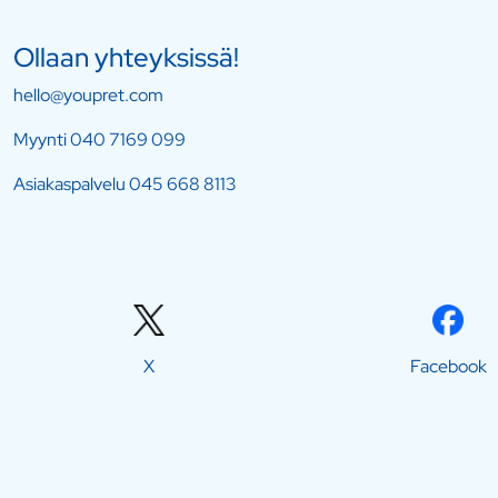
Ollaan yhteyksissä!
hello@youpret.com
Myynti
040 7169 099
Asiakaspalvelu
045 668 8113
X
Facebook