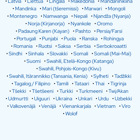
•
Latvia
•
Liettua
•
Lingala
•
Makedonia
•
Mandariinikiina
•
Mandinka
•
Mari (tšeremissi)
•
Marwari
•
Mongoli
•
Montenegro
•
Namwanga
•
Nepali
•
Njandža (Nyanja)
•
Norja (Kirjanorja)
•
Nyankole
•
Oromo
•
Padaung Karen (Kayan)
•
Pashto
•
Persia/Farsi
•
Portugali
•
Punjabi
•
Puola
•
Ranska
•
Rohingya
•
Romania
•
Ruotsi
•
Saksa
•
Serbia
•
Serbokroaatti
•
Sindhi
•
Sinhala
•
Slovakki
•
Somali
•
Somali (Mai-Mai)
•
Suomi
•
Swahili, Etelä-Kongo (Katanga)
•
Swahili, Pohjois-Kongo (Kivu)
•
Swahili, Itärannikko (Tansania, Kenia)
•
Sylheti
•
Tadžikki
•
Tagalog / Filipino
•
Tamili
•
Tataari
•
Thai
•
Tigrinja
•
Tšekki
•
Tšetšeeni
•
Turkki
•
Turkmeeni
•
Twi/Akan
•
Udmurtti
•
Uiguuri
•
Ukraina
•
Unkari
•
Urdu
•
Uzbekki
•
Valkovenäjä
•
Venäjä
•
Vienankarjala
•
Vietnam
•
Viro
•
Wolof