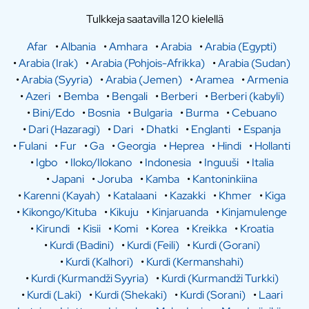
Tulkkeja saatavilla 120 kielellä
Afar
•
Albania
•
Amhara
•
Arabia
•
Arabia (Egypti)
•
Arabia (Irak)
•
Arabia (Pohjois-Afrikka)
•
Arabia (Sudan)
•
Arabia (Syyria)
•
Arabia (Jemen)
•
Aramea
•
Armenia
•
Azeri
•
Bemba
•
Bengali
•
Berberi
•
Berberi (kabyli)
•
Bini/Edo
•
Bosnia
•
Bulgaria
•
Burma
•
Cebuano
•
Dari (Hazaragi)
•
Dari
•
Dhatki
•
Englanti
•
Espanja
•
Fulani
•
Fur
•
Ga
•
Georgia
•
Heprea
•
Hindi
•
Hollanti
•
Igbo
•
Iloko/Ilokano
•
Indonesia
•
Inguuši
•
Italia
•
Japani
•
Joruba
•
Kamba
•
Kantoninkiina
•
Karenni (Kayah)
•
Katalaani
•
Kazakki
•
Khmer
•
Kiga
•
Kikongo/Kituba
•
Kikuju
•
Kinjaruanda
•
Kinjamulenge
•
Kirundi
•
Kisii
•
Komi
•
Korea
•
Kreikka
•
Kroatia
•
Kurdi (Badini)
•
Kurdi (Feili)
•
Kurdi (Gorani)
•
Kurdi (Kalhori)
•
Kurdi (Kermanshahi)
•
Kurdi (Kurmandži Syyria)
•
Kurdi (Kurmandži Turkki)
•
Kurdi (Laki)
•
Kurdi (Shekaki)
•
Kurdi (Sorani)
•
Laari