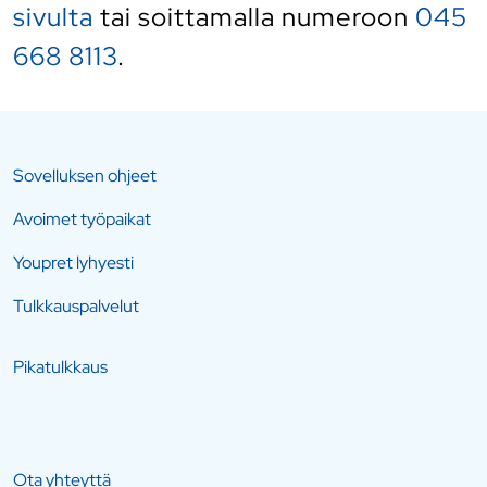
sivulta
tai soittamalla numeroon
045
668 8113
.
Sovelluksen ohjeet
Avoimet työpaikat
Youpret lyhyesti
Tulkkauspalvelut
Pikatulkkaus
Ota yhteyttä