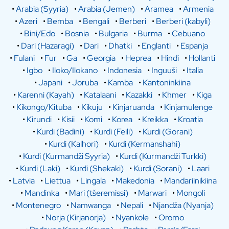
•
Arabia (Syyria)
•
Arabia (Jemen)
•
Aramea
•
Armenia
•
Azeri
•
Bemba
•
Bengali
•
Berberi
•
Berberi (kabyli)
•
Bini/Edo
•
Bosnia
•
Bulgaria
•
Burma
•
Cebuano
•
Dari (Hazaragi)
•
Dari
•
Dhatki
•
Englanti
•
Espanja
•
Fulani
•
Fur
•
Ga
•
Georgia
•
Heprea
•
Hindi
•
Hollanti
•
Igbo
•
Iloko/Ilokano
•
Indonesia
•
Inguuši
•
Italia
•
Japani
•
Joruba
•
Kamba
•
Kantoninkiina
•
Karenni (Kayah)
•
Katalaani
•
Kazakki
•
Khmer
•
Kiga
•
Kikongo/Kituba
•
Kikuju
•
Kinjaruanda
•
Kinjamulenge
•
Kirundi
•
Kisii
•
Komi
•
Korea
•
Kreikka
•
Kroatia
•
Kurdi (Badini)
•
Kurdi (Feili)
•
Kurdi (Gorani)
•
Kurdi (Kalhori)
•
Kurdi (Kermanshahi)
•
Kurdi (Kurmandži Syyria)
•
Kurdi (Kurmandži Turkki)
•
Kurdi (Laki)
•
Kurdi (Shekaki)
•
Kurdi (Sorani)
•
Laari
•
Latvia
•
Liettua
•
Lingala
•
Makedonia
•
Mandariinikiina
•
Mandinka
•
Mari (tšeremissi)
•
Marwari
•
Mongoli
•
Montenegro
•
Namwanga
•
Nepali
•
Njandža (Nyanja)
•
Norja (Kirjanorja)
•
Nyankole
•
Oromo