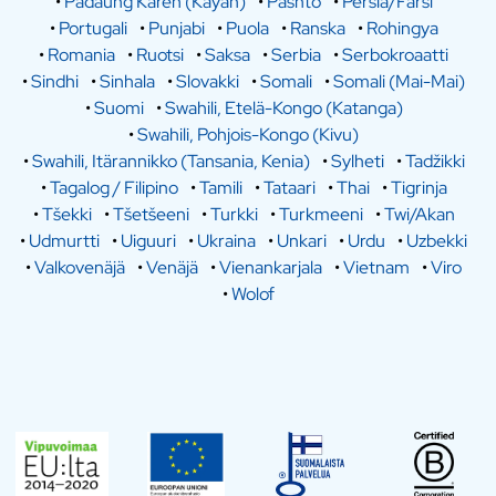
•
Padaung Karen (Kayan)
•
Pashto
•
Persia/Farsi
•
Portugali
•
Punjabi
•
Puola
•
Ranska
•
Rohingya
•
Romania
•
Ruotsi
•
Saksa
•
Serbia
•
Serbokroaatti
•
Sindhi
•
Sinhala
•
Slovakki
•
Somali
•
Somali (Mai-Mai)
•
Suomi
•
Swahili, Etelä-Kongo (Katanga)
•
Swahili, Pohjois-Kongo (Kivu)
•
Swahili, Itärannikko (Tansania, Kenia)
•
Sylheti
•
Tadžikki
•
Tagalog / Filipino
•
Tamili
•
Tataari
•
Thai
•
Tigrinja
•
Tšekki
•
Tšetšeeni
•
Turkki
•
Turkmeeni
•
Twi/Akan
•
Udmurtti
•
Uiguuri
•
Ukraina
•
Unkari
•
Urdu
•
Uzbekki
•
Valkovenäjä
•
Venäjä
•
Vienankarjala
•
Vietnam
•
Viro
•
Wolof