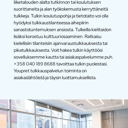
liiketalouden alalta tutkinnon tai koulutuksen
suorittaneita ja alan työkokemusta kerryttäneitä
tulkkeja. Tulkin koulutuspohja ja tietotaito voi olla
hyödyksi tulkkaustilanteessa aihepiirin
sanastotuntemuksen ansiosta. Tulkeilla kielitaidon
lisäksi korostuu kulttuuriosaaminen. Ratkaisu
kielellisiin tilanteisiin ajanvaraustulkkauksesta tai
pikatulkkauksesta. Voit hakea tulkin käyttöösi
sovelluksemme kautta tai asiakaspalvelumme puh.
+358 040 189 8688 tavoittaa tulkin puolestasi.
Youpret tulkkauspalvelun toiminta on
asiakaslähtöistä ja täysin luottamuksellista.