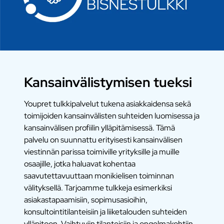
Kansainvälistymisen tueksi
Youpret tulkkipalvelut tukena asiakkaidensa sekä
toimijoiden kansainvälisten suhteiden luomisessa ja
kansainvälisen profiilin ylläpitämisessä. Tämä
palvelu on suunnattu erityisesti kansainvälisen
viestinnän parissa toimiville yrityksille ja muille
osaajille, jotka haluavat kohentaa
saavutettavuuttaan monikielisen toiminnan
välityksellä. Tarjoamme tulkkeja esimerkiksi
asiakastapaamisiin, sopimusasioihin,
konsultointitilanteisiin ja liiketalouden suhteiden
ylläpitoon. Vaihtuviin tilanteisiin ja ongelmakohtiin