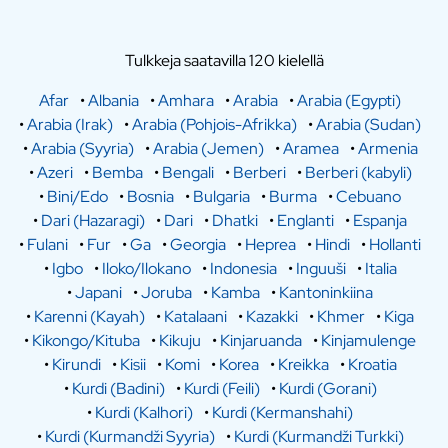
Tulkkeja saatavilla 120 kielellä
Afar
•
Albania
•
Amhara
•
Arabia
•
Arabia (Egypti)
•
Arabia (Irak)
•
Arabia (Pohjois-Afrikka)
•
Arabia (Sudan)
•
Arabia (Syyria)
•
Arabia (Jemen)
•
Aramea
•
Armenia
•
Azeri
•
Bemba
•
Bengali
•
Berberi
•
Berberi (kabyli)
•
Bini/Edo
•
Bosnia
•
Bulgaria
•
Burma
•
Cebuano
•
Dari (Hazaragi)
•
Dari
•
Dhatki
•
Englanti
•
Espanja
•
Fulani
•
Fur
•
Ga
•
Georgia
•
Heprea
•
Hindi
•
Hollanti
•
Igbo
•
Iloko/Ilokano
•
Indonesia
•
Inguuši
•
Italia
•
Japani
•
Joruba
•
Kamba
•
Kantoninkiina
•
Karenni (Kayah)
•
Katalaani
•
Kazakki
•
Khmer
•
Kiga
•
Kikongo/Kituba
•
Kikuju
•
Kinjaruanda
•
Kinjamulenge
•
Kirundi
•
Kisii
•
Komi
•
Korea
•
Kreikka
•
Kroatia
•
Kurdi (Badini)
•
Kurdi (Feili)
•
Kurdi (Gorani)
•
Kurdi (Kalhori)
•
Kurdi (Kermanshahi)
•
Kurdi (Kurmandži Syyria)
•
Kurdi (Kurmandži Turkki)