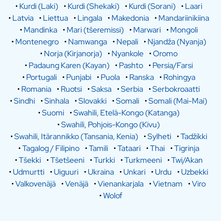
•
Kurdi (Laki)
•
Kurdi (Shekaki)
•
Kurdi (Sorani)
•
Laari
•
Latvia
•
Liettua
•
Lingala
•
Makedonia
•
Mandariinikiina
•
Mandinka
•
Mari (tšeremissi)
•
Marwari
•
Mongoli
•
Montenegro
•
Namwanga
•
Nepali
•
Njandža (Nyanja)
•
Norja (Kirjanorja)
•
Nyankole
•
Oromo
•
Padaung Karen (Kayan)
•
Pashto
•
Persia/Farsi
•
Portugali
•
Punjabi
•
Puola
•
Ranska
•
Rohingya
•
Romania
•
Ruotsi
•
Saksa
•
Serbia
•
Serbokroaatti
•
Sindhi
•
Sinhala
•
Slovakki
•
Somali
•
Somali (Mai-Mai)
•
Suomi
•
Swahili, Etelä-Kongo (Katanga)
•
Swahili, Pohjois-Kongo (Kivu)
•
Swahili, Itärannikko (Tansania, Kenia)
•
Sylheti
•
Tadžikki
•
Tagalog / Filipino
•
Tamili
•
Tataari
•
Thai
•
Tigrinja
•
Tšekki
•
Tšetšeeni
•
Turkki
•
Turkmeeni
•
Twi/Akan
•
Udmurtti
•
Uiguuri
•
Ukraina
•
Unkari
•
Urdu
•
Uzbekki
•
Valkovenäjä
•
Venäjä
•
Vienankarjala
•
Vietnam
•
Viro
•
Wolof