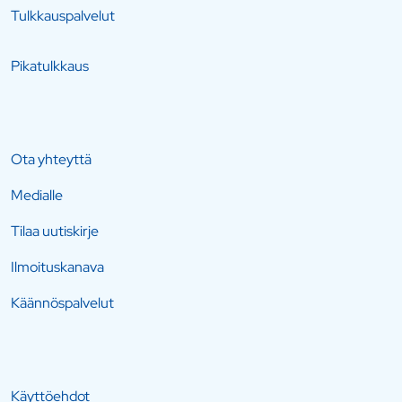
Tulkkauspalvelut
Pikatulkkaus
Ota yhteyttä
Medialle
Tilaa uutiskirje
Ilmoituskanava
Käännöspalvelut
Käyttöehdot