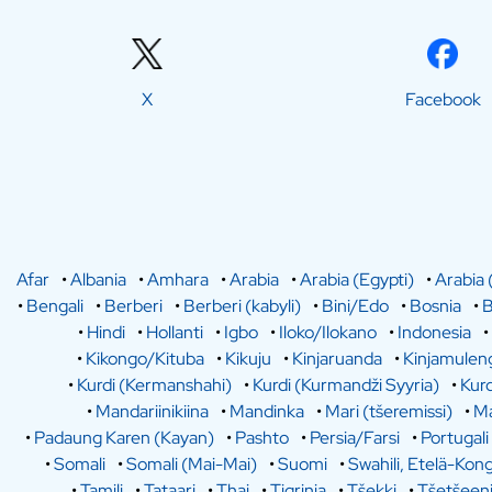
X
Facebook
Afar
•
Albania
•
Amhara
•
Arabia
•
Arabia (Egypti)
•
Arabia 
•
Bengali
•
Berberi
•
Berberi (kabyli)
•
Bini/Edo
•
Bosnia
•
B
•
Hindi
•
Hollanti
•
Igbo
•
Iloko/Ilokano
•
Indonesia
•
•
Kikongo/Kituba
•
Kikuju
•
Kinjaruanda
•
Kinjamulen
•
Kurdi (Kermanshahi)
•
Kurdi (Kurmandži Syyria)
•
Kurd
•
Mandariinikiina
•
Mandinka
•
Mari (tšeremissi)
•
Ma
•
Padaung Karen (Kayan)
•
Pashto
•
Persia/Farsi
•
Portugali
•
Somali
•
Somali (Mai-Mai)
•
Suomi
•
Swahili, Etelä-Kon
•
Tamili
•
Tataari
•
Thai
•
Tigrinja
•
Tšekki
•
Tšetšeen