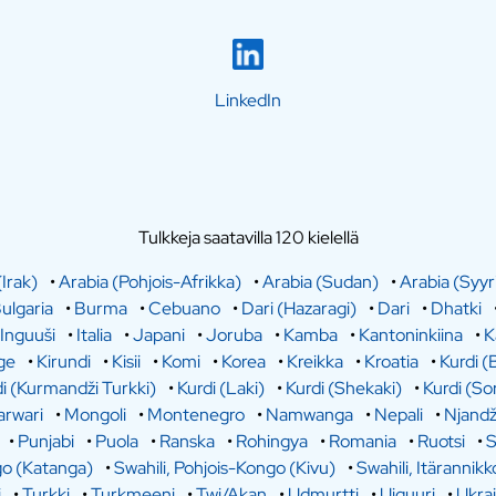
LinkedIn
Tulkkeja saatavilla 120 kielellä
(Irak)
•
Arabia (Pohjois-Afrikka)
•
Arabia (Sudan)
•
Arabia (Syyr
ulgaria
•
Burma
•
Cebuano
•
Dari (Hazaragi)
•
Dari
•
Dhatki
Inguuši
•
Italia
•
Japani
•
Joruba
•
Kamba
•
Kantoninkiina
•
K
ge
•
Kirundi
•
Kisii
•
Komi
•
Korea
•
Kreikka
•
Kroatia
•
Kurdi (
i (Kurmandži Turkki)
•
Kurdi (Laki)
•
Kurdi (Shekaki)
•
Kurdi (So
rwari
•
Mongoli
•
Montenegro
•
Namwanga
•
Nepali
•
Njandž
•
Punjabi
•
Puola
•
Ranska
•
Rohingya
•
Romania
•
Ruotsi
•
S
go (Katanga)
•
Swahili, Pohjois-Kongo (Kivu)
•
Swahili, Itärannikk
i
•
Turkki
•
Turkmeeni
•
Twi/Akan
•
Udmurtti
•
Uiguuri
•
Ukra