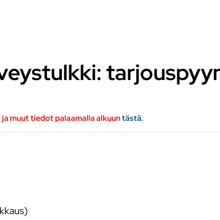
veystulkki: tarjouspy
a ja muut tiedot palaamalla alkuun
tästä.
lkkaus)