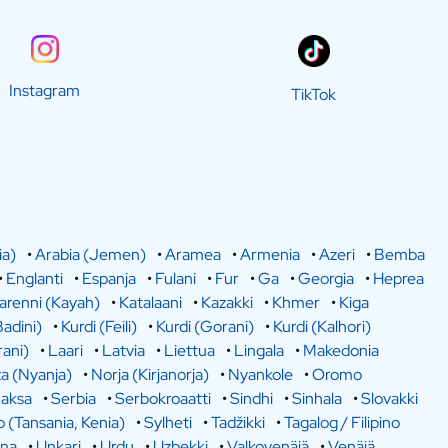
Instagram
TikTok
ia)
•
Arabia (Jemen)
•
Aramea
•
Armenia
•
Azeri
•
Bemba
•
Englanti
•
Espanja
•
Fulani
•
Fur
•
Ga
•
Georgia
•
Heprea
arenni (Kayah)
•
Katalaani
•
Kazakki
•
Khmer
•
Kiga
Badini)
•
Kurdi (Feili)
•
Kurdi (Gorani)
•
Kurdi (Kalhori)
rani)
•
Laari
•
Latvia
•
Liettua
•
Lingala
•
Makedonia
a (Nyanja)
•
Norja (Kirjanorja)
•
Nyankole
•
Oromo
aksa
•
Serbia
•
Serbokroaatti
•
Sindhi
•
Sinhala
•
Slovakki
o (Tansania, Kenia)
•
Sylheti
•
Tadžikki
•
Tagalog / Filipino
ina
•
Unkari
•
Urdu
•
Uzbekki
•
Valkovenäjä
•
Venäjä