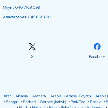
Myynti
040 7169 099
Asiakaspalvelu
045 668 8113
X
Facebook
Afar
•
Albania
•
Amhara
•
Arabia
•
Arabia (Egypti)
•
Arabia 
•
Bengali
•
Berberi
•
Berberi (kabyli)
•
Bini/Edo
•
Bosnia
•
B
•
Hindi
•
Hollanti
•
Igbo
•
Iloko/Ilokano
•
Indonesia
•