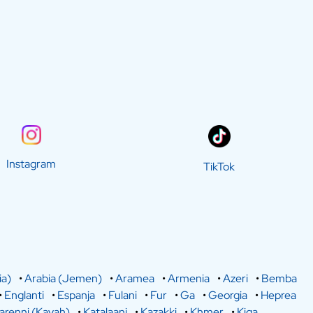
Instagram
TikTok
ia)
•
Arabia (Jemen)
•
Aramea
•
Armenia
•
Azeri
•
Bemba
•
Englanti
•
Espanja
•
Fulani
•
Fur
•
Ga
•
Georgia
•
Heprea
arenni (Kayah)
•
Katalaani
•
Kazakki
•
Khmer
•
Kiga