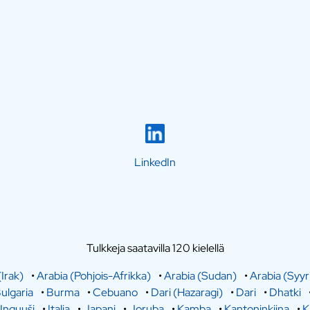
LinkedIn
Tulkkeja saatavilla 120 kielellä
(Irak)
•
Arabia (Pohjois-Afrikka)
•
Arabia (Sudan)
•
Arabia (Syyr
ulgaria
•
Burma
•
Cebuano
•
Dari (Hazaragi)
•
Dari
•
Dhatki
Inguuši
•
Italia
•
Japani
•
Joruba
•
Kamba
•
Kantoninkiina
•
K