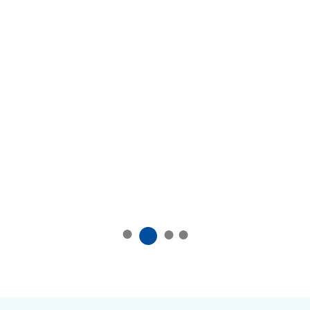
●
●
●
●