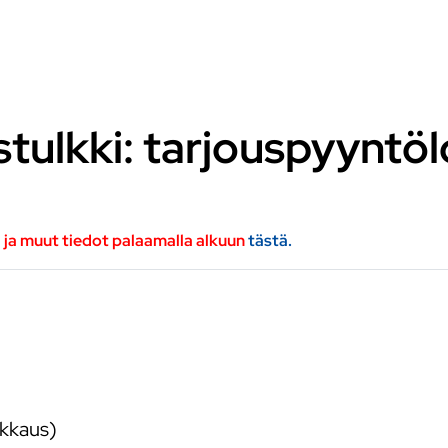
stulkki: tarjouspyyntö
a ja muut tiedot palaamalla alkuun
tästä.
lkkaus)