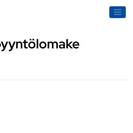
spyyntölomake