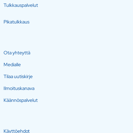
Tulkkauspalvelut
Pikatulkkaus
Ota yhteyttä
Medialle
Tilaa uutiskirje
Ilmoituskanava
Käännöspalvelut
Käyttöehdot