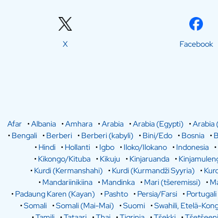
X
Facebook
Afar
•
Albania
•
Amhara
•
Arabia
•
Arabia (Egypti)
•
Arabia 
•
Bengali
•
Berberi
•
Berberi (kabyli)
•
Bini/Edo
•
Bosnia
•
B
•
Hindi
•
Hollanti
•
Igbo
•
Iloko/Ilokano
•
Indonesia
•
•
Kikongo/Kituba
•
Kikuju
•
Kinjaruanda
•
Kinjamulen
•
Kurdi (Kermanshahi)
•
Kurdi (Kurmandži Syyria)
•
Kurd
•
Mandariinikiina
•
Mandinka
•
Mari (tšeremissi)
•
Ma
•
Padaung Karen (Kayan)
•
Pashto
•
Persia/Farsi
•
Portugali
•
Somali
•
Somali (Mai-Mai)
•
Suomi
•
Swahili, Etelä-Kon
•
Tamili
•
Tataari
•
Thai
•
Tigrinja
•
Tšekki
•
Tšetšeen