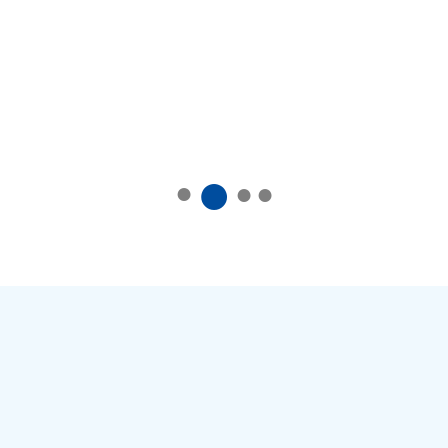
●
●
●
●