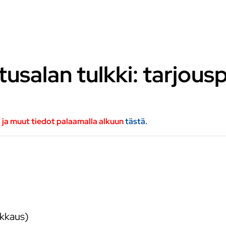
tusalan tulkki: tarjou
a ja muut tiedot palaamalla alkuun
tästä.
lkkaus)