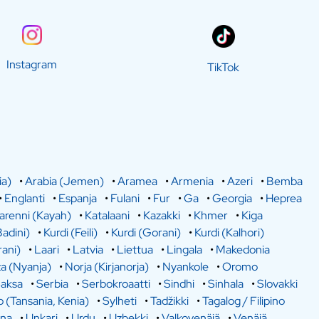
Instagram
TikTok
ia)
•
Arabia (Jemen)
•
Aramea
•
Armenia
•
Azeri
•
Bemba
•
Englanti
•
Espanja
•
Fulani
•
Fur
•
Ga
•
Georgia
•
Heprea
arenni (Kayah)
•
Katalaani
•
Kazakki
•
Khmer
•
Kiga
Badini)
•
Kurdi (Feili)
•
Kurdi (Gorani)
•
Kurdi (Kalhori)
rani)
•
Laari
•
Latvia
•
Liettua
•
Lingala
•
Makedonia
a (Nyanja)
•
Norja (Kirjanorja)
•
Nyankole
•
Oromo
aksa
•
Serbia
•
Serbokroaatti
•
Sindhi
•
Sinhala
•
Slovakki
o (Tansania, Kenia)
•
Sylheti
•
Tadžikki
•
Tagalog / Filipino
ina
•
Unkari
•
Urdu
•
Uzbekki
•
Valkovenäjä
•
Venäjä