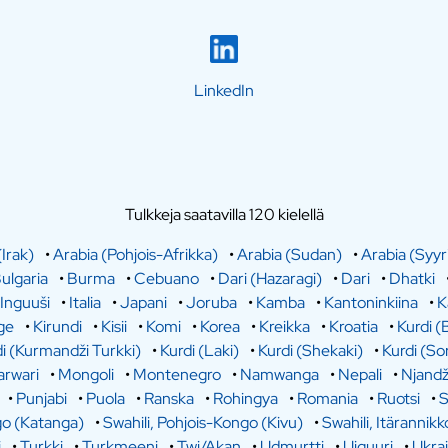
LinkedIn
Tulkkeja saatavilla 120 kielellä
(Irak)
•
Arabia (Pohjois-Afrikka)
•
Arabia (Sudan)
•
Arabia (Syyr
ulgaria
•
Burma
•
Cebuano
•
Dari (Hazaragi)
•
Dari
•
Dhatki
Inguuši
•
Italia
•
Japani
•
Joruba
•
Kamba
•
Kantoninkiina
•
K
ge
•
Kirundi
•
Kisii
•
Komi
•
Korea
•
Kreikka
•
Kroatia
•
Kurdi (
i (Kurmandži Turkki)
•
Kurdi (Laki)
•
Kurdi (Shekaki)
•
Kurdi (So
rwari
•
Mongoli
•
Montenegro
•
Namwanga
•
Nepali
•
Njandž
•
Punjabi
•
Puola
•
Ranska
•
Rohingya
•
Romania
•
Ruotsi
•
S
go (Katanga)
•
Swahili, Pohjois-Kongo (Kivu)
•
Swahili, Itärannikk
i
•
Turkki
•
Turkmeeni
•
Twi/Akan
•
Udmurtti
•
Uiguuri
•
Ukra