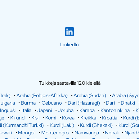
LinkedIn
Tulkkeja saatavilla 120 kielellä
(Irak)
•
Arabia (Pohjois-Afrikka)
•
Arabia (Sudan)
•
Arabia (Syyr
ulgaria
•
Burma
•
Cebuano
•
Dari (Hazaragi)
•
Dari
•
Dhatki
Inguuši
•
Italia
•
Japani
•
Joruba
•
Kamba
•
Kantoninkiina
•
K
ge
•
Kirundi
•
Kisii
•
Komi
•
Korea
•
Kreikka
•
Kroatia
•
Kurdi (
i (Kurmandži Turkki)
•
Kurdi (Laki)
•
Kurdi (Shekaki)
•
Kurdi (So
rwari
•
Mongoli
•
Montenegro
•
Namwanga
•
Nepali
•
Njandž