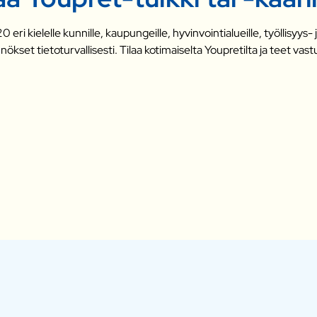
0 eri kielelle kunnille, kaupungeille, hyvinvointialueille, työllisyy
kset tietoturvallisesti. Tilaa kotimaiselta Youpretilta ja teet vast