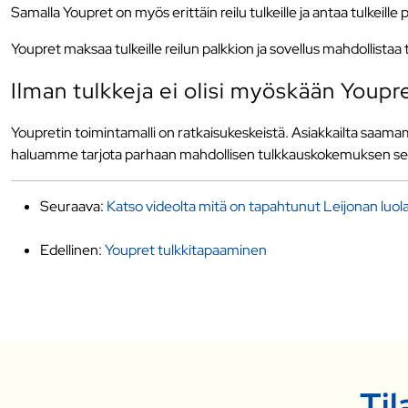
Samalla Youpret on myös erittäin reilu tulkeille ja antaa tulkeille
Youpret maksaa tulkeille reilun palkkion ja sovellus mahdollistaa
Ilman tulkkeja ei olisi myöskään Youpre
Youpretin toimintamalli on ratkaisukeskeistä. Asiakkailta saa
haluamme tarjota parhaan mahdollisen tulkkauskokemuksen sekä a
Seuraava:
Katso videolta mitä on tapahtunut Leijonan luol
Edellinen:
Youpret tulkkitapaaminen
Til