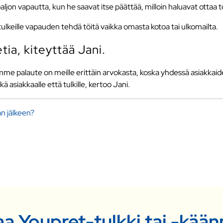
 paljon vapautta, kun he saavat itse päättää, milloin haluavat ottaa 
 tulkeille vapauden tehdä töitä vaikka omasta kotoa tai ulkomailta.
tia, kiteyttää Jani.
mamme palaute on meille erittäin arvokasta, koska yhdessä asiak
siakkaalle että tulkille, kertoo Jani.
an jälkeen?
aa Youpret-tulkki tai -kää