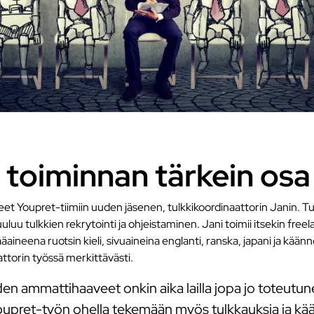
 toiminnan tärkein osa 
 Youpret-tiimiin uuden jäsenen, tulkkikoordinaattorin Janin. Tulkk
uluu tulkkien rekrytointi ja ohjeistaminen. Jani toimii itsekin free
pääaineena ruotsin kieli, sivuaineina englanti, ranska, japani ja 
attorin työssä merkittävästi.
en ammattihaaveet onkin aika lailla jopa jo toteutune
oupret-työn ohella tekemään myös tulkkauksia ja kää