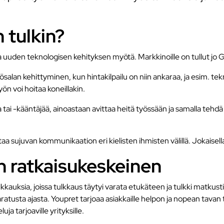
 tulkin?
 uuden teknologisen kehityksen myötä. Markkinoille on tullut jo 
nösalan kehittyminen, kun hintakilpailu on niin ankaraa, ja esim. t
ön voi hoitaa koneillakin.
 tai -kääntäjää, ainoastaan avittaa heitä työssään ja samalla tehdä
 sujuvan kommunikaation eri kielisten ihmisten välillä. Jokaisella 
n ratkaisukeskeinen
kkauksia, joissa tulkkaus täytyi varata etukäteen ja tulkki matkusti
a ajasta. Youpret tarjoaa asiakkaille helpon ja nopean tavan tilata 
ja tarjoaville yrityksille.