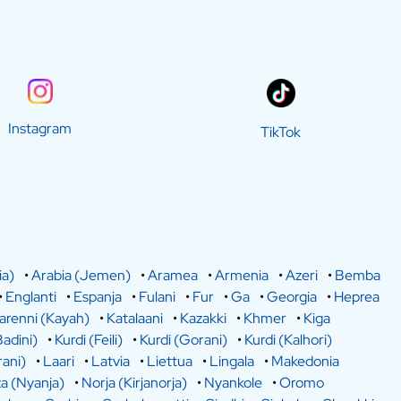
Instagram
TikTok
ia)
•
Arabia (Jemen)
•
Aramea
•
Armenia
•
Azeri
•
Bemba
•
Englanti
•
Espanja
•
Fulani
•
Fur
•
Ga
•
Georgia
•
Heprea
arenni (Kayah)
•
Katalaani
•
Kazakki
•
Khmer
•
Kiga
Badini)
•
Kurdi (Feili)
•
Kurdi (Gorani)
•
Kurdi (Kalhori)
rani)
•
Laari
•
Latvia
•
Liettua
•
Lingala
•
Makedonia
a (Nyanja)
•
Norja (Kirjanorja)
•
Nyankole
•
Oromo