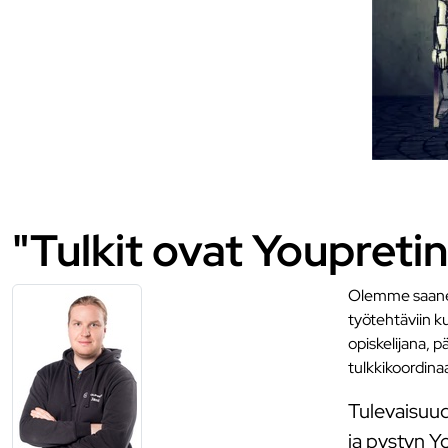
"Tulkit ovat Youpretin
Olemme saaneet
työtehtäviin ku
opiskelijana, 
tulkkikoordina
Tulevaisuud
ja pystyn Y