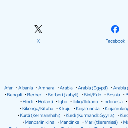
X
Facebook
Afar
•
Albania
•
Amhara
•
Arabia
•
Arabia (Egypti)
•
Arabia 
•
Bengali
•
Berberi
•
Berberi (kabyli)
•
Bini/Edo
•
Bosnia
•
B
•
Hindi
•
Hollanti
•
Igbo
•
Iloko/Ilokano
•
Indonesia
•
•
Kikongo/Kituba
•
Kikuju
•
Kinjaruanda
•
Kinjamulen
•
Kurdi (Kermanshahi)
•
Kurdi (Kurmandži Syyria)
•
Kurd
•
Mandariinikiina
•
Mandinka
•
Mari (tšeremissi)
•
Ma