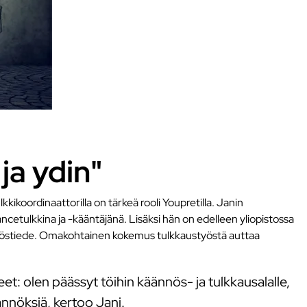
ja ydin"
ikoordinaattorilla on tärkeä rooli Youpretilla. Janin
lancetulkkina ja -kääntäjänä. Lisäksi hän on edelleen yliopistossa
käännöstiede. Omakohtainen kokemus tulkkaustyöstä auttaa
et: olen päässyt töihin käännös- ja tulkkausalalle,
nnöksiä, kertoo Jani.