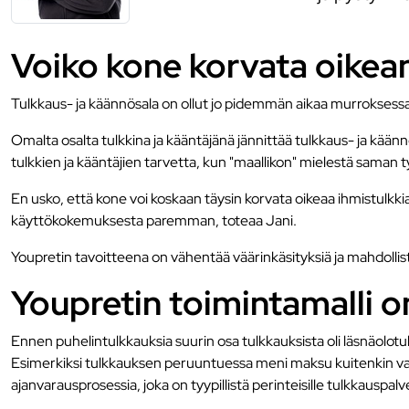
Voiko kone korvata oikean
Tulkkaus- ja käännösala on ollut jo pidemmän aikaa murroksessa
Omalta osalta tulkkina ja kääntäjänä jännittää tulkkaus- ja kään
tulkkien ja kääntäjien tarvetta, kun "maallikon" mielestä saman ty
En usko, että kone voi koskaan täysin korvata oikeaa ihmistulkkia
käyttökokemuksesta paremman, toteaa Jani.
Youpretin tavoitteena on vähentää väärinkäsityksiä ja mahdollistaa
Youpretin toimintamalli o
Ennen puhelintulkkauksia suurin osa tulkkauksista oli läsnäolotul
Esimerkiksi tulkkauksen peruuntuessa meni maksu kuitenkin varatust
ajanvarausprosessia, joka on tyypillistä perinteisille tulkkauspalvelu