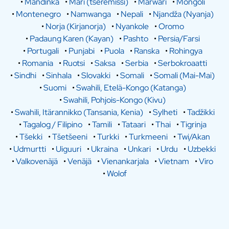
•
Mandinka
•
Mari (tšeremissi)
•
Marwari
•
Mongoli
•
Montenegro
•
Namwanga
•
Nepali
•
Njandža (Nyanja)
•
Norja (Kirjanorja)
•
Nyankole
•
Oromo
•
Padaung Karen (Kayan)
•
Pashto
•
Persia/Farsi
•
Portugali
•
Punjabi
•
Puola
•
Ranska
•
Rohingya
•
Romania
•
Ruotsi
•
Saksa
•
Serbia
•
Serbokroaatti
•
Sindhi
•
Sinhala
•
Slovakki
•
Somali
•
Somali (Mai-Mai)
•
Suomi
•
Swahili, Etelä-Kongo (Katanga)
•
Swahili, Pohjois-Kongo (Kivu)
•
Swahili, Itärannikko (Tansania, Kenia)
•
Sylheti
•
Tadžikki
•
Tagalog / Filipino
•
Tamili
•
Tataari
•
Thai
•
Tigrinja
•
Tšekki
•
Tšetšeeni
•
Turkki
•
Turkmeeni
•
Twi/Akan
•
Udmurtti
•
Uiguuri
•
Ukraina
•
Unkari
•
Urdu
•
Uzbekki
•
Valkovenäjä
•
Venäjä
•
Vienankarjala
•
Vietnam
•
Viro
•
Wolof