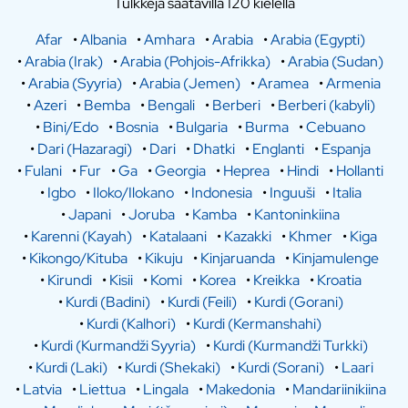
Tulkkeja saatavilla 120 kielellä
Afar
•
Albania
•
Amhara
•
Arabia
•
Arabia (Egypti)
•
Arabia (Irak)
•
Arabia (Pohjois-Afrikka)
•
Arabia (Sudan)
•
Arabia (Syyria)
•
Arabia (Jemen)
•
Aramea
•
Armenia
•
Azeri
•
Bemba
•
Bengali
•
Berberi
•
Berberi (kabyli)
•
Bini/Edo
•
Bosnia
•
Bulgaria
•
Burma
•
Cebuano
•
Dari (Hazaragi)
•
Dari
•
Dhatki
•
Englanti
•
Espanja
•
Fulani
•
Fur
•
Ga
•
Georgia
•
Heprea
•
Hindi
•
Hollanti
•
Igbo
•
Iloko/Ilokano
•
Indonesia
•
Inguuši
•
Italia
•
Japani
•
Joruba
•
Kamba
•
Kantoninkiina
•
Karenni (Kayah)
•
Katalaani
•
Kazakki
•
Khmer
•
Kiga
•
Kikongo/Kituba
•
Kikuju
•
Kinjaruanda
•
Kinjamulenge
•
Kirundi
•
Kisii
•
Komi
•
Korea
•
Kreikka
•
Kroatia
•
Kurdi (Badini)
•
Kurdi (Feili)
•
Kurdi (Gorani)
•
Kurdi (Kalhori)
•
Kurdi (Kermanshahi)
•
Kurdi (Kurmandži Syyria)
•
Kurdi (Kurmandži Turkki)
•
Kurdi (Laki)
•
Kurdi (Shekaki)
•
Kurdi (Sorani)
•
Laari
•
Latvia
•
Liettua
•
Lingala
•
Makedonia
•
Mandariinikiina