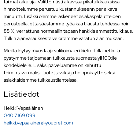
tai matkakuluja. Välittömästi alkavissa pikatulkkauksissa
hinnoittelumme perustuu kustannukseenn per alkava
minuutti. Lisäksi olemme laskeneet asiakaspalautteiden
perusteella, että säästämme työaikaa tilausta tehdessä noin
85 %, verrattuna normaaliin tapaan hankkia ammattitulkkaus.
Tulkin ajanvarauksesta veloitamme varatun ajan mukaan.
Meiltä löytyy myös laaja valikoima eri kieliä. Tällä hetkellä
pystymme tarjoamaan tulkkausta suomesta yli 100:lle
kohdekielelle. Lisäksi palveluamme on kehuttu
toimintavarmaksi, luotettavaksi ja helppokäyttöiseksi
asiakkaidemme tulkkaustilanteissa.
Lisätiedot
Heikki Vepsäläinen
040 7169 099
heikki.vepsalainen@youpret.com