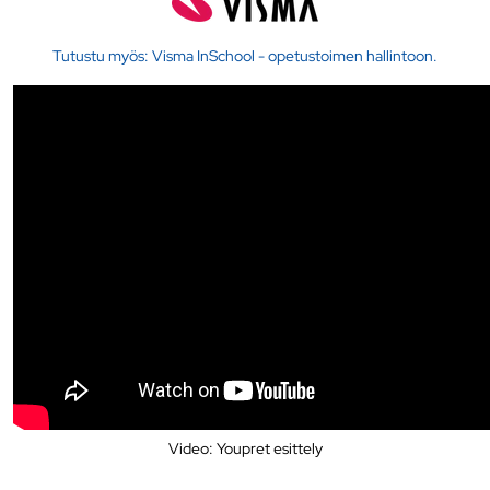
Tutustu myös: Visma InSchool - opetustoimen hallintoon.
Video: Youpret esittely