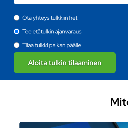
Ota yhteys tulkkiin heti
Tee etätulkin ajanvaraus
Tilaa tulkki paikan päälle
Aloita tulkin tilaaminen
Mit