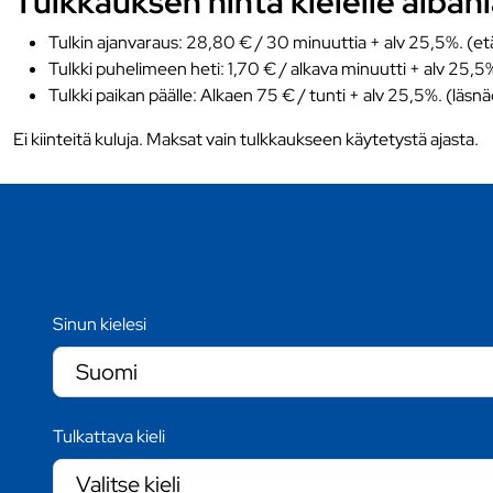
Tulkkauksen hinta kielelle alban
Tulkin ajanvaraus: 28,80 € / 30 minuuttia + alv 25,5%. (et
Tulkki puhelimeen heti: 1,70 € / alkava minuutti + alv 25,5
Tulkki paikan päälle: Alkaen 75 € / tunti + alv 25,5%. (läsn
Ei kiinteitä kuluja. Maksat vain tulkkaukseen käytetystä ajasta.
Sinun kielesi
Tulkattava kieli