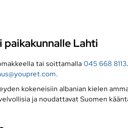
ki paikakunnalle Lahti
 lomakkeella tai soittamalla
045 668 8113
raus@youpret.com
.
den kokeneisiin albanian kielen ammatti
elvollisia ja noudattavat Suomen kääntäj