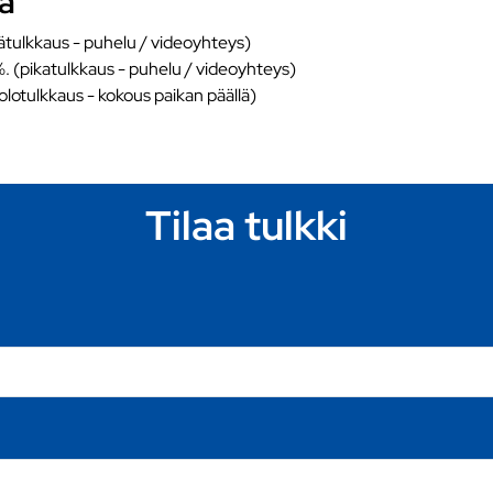
ia
ätulkkaus - puhelu / videoyhteys)
%. (pikatulkkaus - puhelu / videoyhteys)
äolotulkkaus - kokous paikan päällä)
Tilaa tulkki