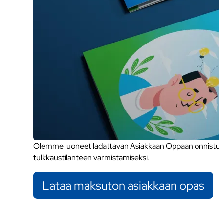
Olemme luoneet ladattavan Asiakkaan Oppaan onnistune
tulkkaustilanteen varmistamiseksi.
Lataa maksuton asiakkaan opas