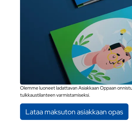
Olemme luoneet ladattavan Asiakkaan Oppaan onnistune
tulkkaustilanteen varmistamiseksi.
Lataa maksuton asiakkaan opas