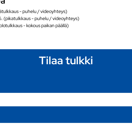
ea
ätulkkaus - puhelu / videoyhteys)
%. (pikatulkkaus - puhelu / videoyhteys)
äolotulkkaus - kokous paikan päällä)
Tilaa tulkki