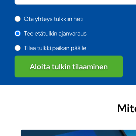
Ota yhteys tulkkiin heti
Tee etätulkin ajanvaraus
Tilaa tulkki paikan päälle
Aloita tulkin tilaaminen
Mit