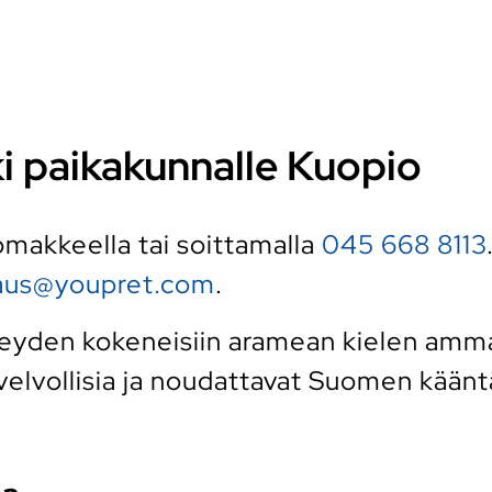
ki paikakunnalle Kuopio
 lomakkeella tai soittamalla
045 668 8113
raus@youpret.com
.
yden kokeneisiin aramean kielen ammatti
elvollisia ja noudattavat Suomen kääntäj