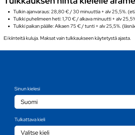
Tulkkauksen hinta kielelle aram
Tulkin ajanvaraus: 28,80 € / 30 minuuttia + alv 25,5%. (et
Tulkki puhelimeen heti: 1,70 € / alkava minuutti + alv 25,5
Tulkki paikan päälle: Alkaen 75 € / tunti + alv 25,5%. (läsn
Ei kiinteitä kuluja. Maksat vain tulkkaukseen käytetystä ajasta.
Sinun kielesi
Tulkattava kieli