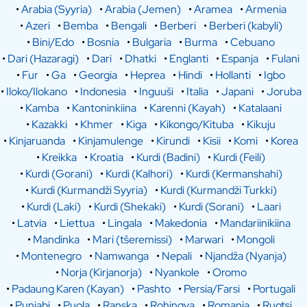
•
Arabia (Syyria)
•
Arabia (Jemen)
•
Aramea
•
Armenia
•
Azeri
•
Bemba
•
Bengali
•
Berberi
•
Berberi (kabyli)
•
Bini/Edo
•
Bosnia
•
Bulgaria
•
Burma
•
Cebuano
•
Dari (Hazaragi)
•
Dari
•
Dhatki
•
Englanti
•
Espanja
•
Fulani
•
Fur
•
Ga
•
Georgia
•
Heprea
•
Hindi
•
Hollanti
•
Igbo
•
Iloko/Ilokano
•
Indonesia
•
Inguuši
•
Italia
•
Japani
•
Joruba
•
Kamba
•
Kantoninkiina
•
Karenni (Kayah)
•
Katalaani
•
Kazakki
•
Khmer
•
Kiga
•
Kikongo/Kituba
•
Kikuju
•
Kinjaruanda
•
Kinjamulenge
•
Kirundi
•
Kisii
•
Komi
•
Korea
•
Kreikka
•
Kroatia
•
Kurdi (Badini)
•
Kurdi (Feili)
•
Kurdi (Gorani)
•
Kurdi (Kalhori)
•
Kurdi (Kermanshahi)
•
Kurdi (Kurmandži Syyria)
•
Kurdi (Kurmandži Turkki)
•
Kurdi (Laki)
•
Kurdi (Shekaki)
•
Kurdi (Sorani)
•
Laari
•
Latvia
•
Liettua
•
Lingala
•
Makedonia
•
Mandariinikiina
•
Mandinka
•
Mari (tšeremissi)
•
Marwari
•
Mongoli
•
Montenegro
•
Namwanga
•
Nepali
•
Njandža (Nyanja)
•
Norja (Kirjanorja)
•
Nyankole
•
Oromo
•
Padaung Karen (Kayan)
•
Pashto
•
Persia/Farsi
•
Portugali
•
Punjabi
•
Puola
•
Ranska
•
Rohingya
•
Romania
•
Ruotsi