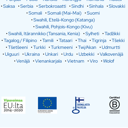
•
Saksa
•
Serbia
•
Serbokroaatti
•
Sindhi
•
Sinhala
•
Slovakki
•
Somali
•
Somali (Mai-Mai)
•
Suomi
•
Swahili, Etelä-Kongo (Katanga)
•
Swahili, Pohjois-Kongo (Kivu)
•
Swahili, Itärannikko (Tansania, Kenia)
•
Sylheti
•
Tadžikki
•
Tagalog / Filipino
•
Tamili
•
Tataari
•
Thai
•
Tigrinja
•
Tšekki
•
Tšetšeeni
•
Turkki
•
Turkmeeni
•
Twi/Akan
•
Udmurtti
•
Uiguuri
•
Ukraina
•
Unkari
•
Urdu
•
Uzbekki
•
Valkovenäjä
•
Venäjä
•
Vienankarjala
•
Vietnam
•
Viro
•
Wolof