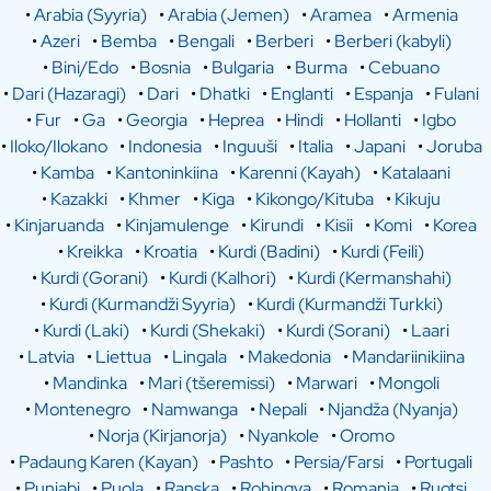
•
Arabia (Syyria)
•
Arabia (Jemen)
•
Aramea
•
Armenia
•
Azeri
•
Bemba
•
Bengali
•
Berberi
•
Berberi (kabyli)
•
Bini/Edo
•
Bosnia
•
Bulgaria
•
Burma
•
Cebuano
•
Dari (Hazaragi)
•
Dari
•
Dhatki
•
Englanti
•
Espanja
•
Fulani
•
Fur
•
Ga
•
Georgia
•
Heprea
•
Hindi
•
Hollanti
•
Igbo
•
Iloko/Ilokano
•
Indonesia
•
Inguuši
•
Italia
•
Japani
•
Joruba
•
Kamba
•
Kantoninkiina
•
Karenni (Kayah)
•
Katalaani
•
Kazakki
•
Khmer
•
Kiga
•
Kikongo/Kituba
•
Kikuju
•
Kinjaruanda
•
Kinjamulenge
•
Kirundi
•
Kisii
•
Komi
•
Korea
•
Kreikka
•
Kroatia
•
Kurdi (Badini)
•
Kurdi (Feili)
•
Kurdi (Gorani)
•
Kurdi (Kalhori)
•
Kurdi (Kermanshahi)
•
Kurdi (Kurmandži Syyria)
•
Kurdi (Kurmandži Turkki)
•
Kurdi (Laki)
•
Kurdi (Shekaki)
•
Kurdi (Sorani)
•
Laari
•
Latvia
•
Liettua
•
Lingala
•
Makedonia
•
Mandariinikiina
•
Mandinka
•
Mari (tšeremissi)
•
Marwari
•
Mongoli
•
Montenegro
•
Namwanga
•
Nepali
•
Njandža (Nyanja)
•
Norja (Kirjanorja)
•
Nyankole
•
Oromo
•
Padaung Karen (Kayan)
•
Pashto
•
Persia/Farsi
•
Portugali
•
Punjabi
•
Puola
•
Ranska
•
Rohingya
•
Romania
•
Ruotsi