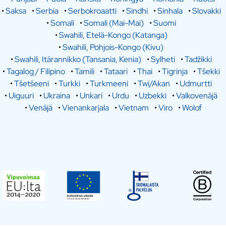
•
Saksa
•
Serbia
•
Serbokroaatti
•
Sindhi
•
Sinhala
•
Slovakki
•
Somali
•
Somali (Mai-Mai)
•
Suomi
•
Swahili, Etelä-Kongo (Katanga)
•
Swahili, Pohjois-Kongo (Kivu)
•
Swahili, Itärannikko (Tansania, Kenia)
•
Sylheti
•
Tadžikki
•
Tagalog / Filipino
•
Tamili
•
Tataari
•
Thai
•
Tigrinja
•
Tšekki
•
Tšetšeeni
•
Turkki
•
Turkmeeni
•
Twi/Akan
•
Udmurtti
•
Uiguuri
•
Ukraina
•
Unkari
•
Urdu
•
Uzbekki
•
Valkovenäjä
•
Venäjä
•
Vienankarjala
•
Vietnam
•
Viro
•
Wolof