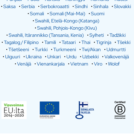
•
Saksa
•
Serbia
•
Serbokroaatti
•
Sindhi
•
Sinhala
•
Slovakki
•
Somali
•
Somali (Mai-Mai)
•
Suomi
•
Swahili, Etelä-Kongo (Katanga)
•
Swahili, Pohjois-Kongo (Kivu)
•
Swahili, Itärannikko (Tansania, Kenia)
•
Sylheti
•
Tadžikki
•
Tagalog / Filipino
•
Tamili
•
Tataari
•
Thai
•
Tigrinja
•
Tšekki
•
Tšetšeeni
•
Turkki
•
Turkmeeni
•
Twi/Akan
•
Udmurtti
•
Uiguuri
•
Ukraina
•
Unkari
•
Urdu
•
Uzbekki
•
Valkovenäjä
•
Venäjä
•
Vienankarjala
•
Vietnam
•
Viro
•
Wolof