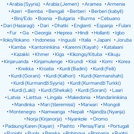
•
Arabia (Syyria)
•
Arabia (Jemen)
•
Aramea
•
Armenia
•
Azeri
•
Bemba
•
Bengali
•
Berberi
•
Berberi (kabyli)
•
Bini/Edo
•
Bosnia
•
Bulgaria
•
Burma
•
Cebuano
•
Dari (Hazaragi)
•
Dari
•
Dhatki
•
Englanti
•
Espanja
•
Fulani
•
Fur
•
Ga
•
Georgia
•
Heprea
•
Hindi
•
Hollanti
•
Igbo
•
Iloko/Ilokano
•
Indonesia
•
Inguuši
•
Italia
•
Japani
•
Joruba
•
Kamba
•
Kantoninkiina
•
Karenni (Kayah)
•
Katalaani
•
Kazakki
•
Khmer
•
Kiga
•
Kikongo/Kituba
•
Kikuju
•
Kinjaruanda
•
Kinjamulenge
•
Kirundi
•
Kisii
•
Komi
•
Korea
•
Kreikka
•
Kroatia
•
Kurdi (Badini)
•
Kurdi (Feili)
•
Kurdi (Gorani)
•
Kurdi (Kalhori)
•
Kurdi (Kermanshahi)
•
Kurdi (Kurmandži Syyria)
•
Kurdi (Kurmandži Turkki)
•
Kurdi (Laki)
•
Kurdi (Shekaki)
•
Kurdi (Sorani)
•
Laari
•
Latvia
•
Liettua
•
Lingala
•
Makedonia
•
Mandariinikiina
•
Mandinka
•
Mari (tšeremissi)
•
Marwari
•
Mongoli
•
Montenegro
•
Namwanga
•
Nepali
•
Njandža (Nyanja)
•
Norja (Kirjanorja)
•
Nyankole
•
Oromo
•
Padaung Karen (Kayan)
•
Pashto
•
Persia/Farsi
•
Portugali
•
Punjabi
•
Puola
•
Ranska
•
Rohingya
•
Romania
•
Ruotsi