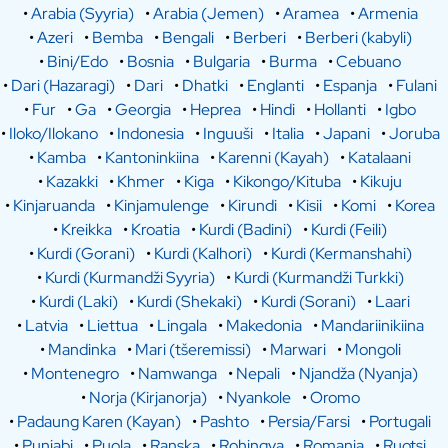
•
Arabia (Syyria)
•
Arabia (Jemen)
•
Aramea
•
Armenia
•
Azeri
•
Bemba
•
Bengali
•
Berberi
•
Berberi (kabyli)
•
Bini/Edo
•
Bosnia
•
Bulgaria
•
Burma
•
Cebuano
•
Dari (Hazaragi)
•
Dari
•
Dhatki
•
Englanti
•
Espanja
•
Fulani
•
Fur
•
Ga
•
Georgia
•
Heprea
•
Hindi
•
Hollanti
•
Igbo
•
Iloko/Ilokano
•
Indonesia
•
Inguuši
•
Italia
•
Japani
•
Joruba
•
Kamba
•
Kantoninkiina
•
Karenni (Kayah)
•
Katalaani
•
Kazakki
•
Khmer
•
Kiga
•
Kikongo/Kituba
•
Kikuju
•
Kinjaruanda
•
Kinjamulenge
•
Kirundi
•
Kisii
•
Komi
•
Korea
•
Kreikka
•
Kroatia
•
Kurdi (Badini)
•
Kurdi (Feili)
•
Kurdi (Gorani)
•
Kurdi (Kalhori)
•
Kurdi (Kermanshahi)
•
Kurdi (Kurmandži Syyria)
•
Kurdi (Kurmandži Turkki)
•
Kurdi (Laki)
•
Kurdi (Shekaki)
•
Kurdi (Sorani)
•
Laari
•
Latvia
•
Liettua
•
Lingala
•
Makedonia
•
Mandariinikiina
•
Mandinka
•
Mari (tšeremissi)
•
Marwari
•
Mongoli
•
Montenegro
•
Namwanga
•
Nepali
•
Njandža (Nyanja)
•
Norja (Kirjanorja)
•
Nyankole
•
Oromo
•
Padaung Karen (Kayan)
•
Pashto
•
Persia/Farsi
•
Portugali
•
Punjabi
•
Puola
•
Ranska
•
Rohingya
•
Romania
•
Ruotsi