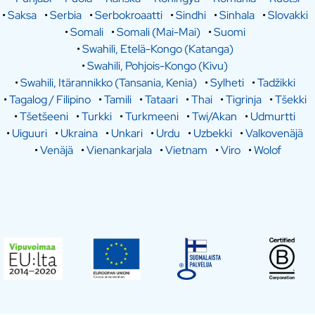
•
Saksa
•
Serbia
•
Serbokroaatti
•
Sindhi
•
Sinhala
•
Slovakki
•
Somali
•
Somali (Mai-Mai)
•
Suomi
•
Swahili, Etelä-Kongo (Katanga)
•
Swahili, Pohjois-Kongo (Kivu)
•
Swahili, Itärannikko (Tansania, Kenia)
•
Sylheti
•
Tadžikki
•
Tagalog / Filipino
•
Tamili
•
Tataari
•
Thai
•
Tigrinja
•
Tšekki
•
Tšetšeeni
•
Turkki
•
Turkmeeni
•
Twi/Akan
•
Udmurtti
•
Uiguuri
•
Ukraina
•
Unkari
•
Urdu
•
Uzbekki
•
Valkovenäjä
•
Venäjä
•
Vienankarjala
•
Vietnam
•
Viro
•
Wolof