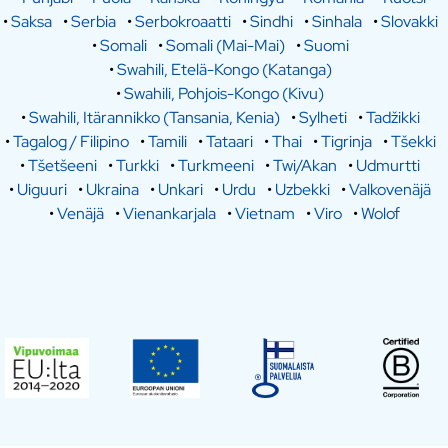
•
Saksa
•
Serbia
•
Serbokroaatti
•
Sindhi
•
Sinhala
•
Slovakki
•
Somali
•
Somali (Mai-Mai)
•
Suomi
•
Swahili, Etelä-Kongo (Katanga)
•
Swahili, Pohjois-Kongo (Kivu)
•
Swahili, Itärannikko (Tansania, Kenia)
•
Sylheti
•
Tadžikki
•
Tagalog / Filipino
•
Tamili
•
Tataari
•
Thai
•
Tigrinja
•
Tšekki
•
Tšetšeeni
•
Turkki
•
Turkmeeni
•
Twi/Akan
•
Udmurtti
•
Uiguuri
•
Ukraina
•
Unkari
•
Urdu
•
Uzbekki
•
Valkovenäjä
•
Venäjä
•
Vienankarjala
•
Vietnam
•
Viro
•
Wolof