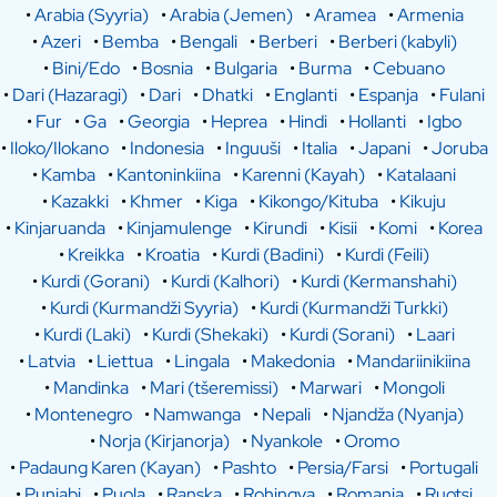
•
Arabia (Syyria)
•
Arabia (Jemen)
•
Aramea
•
Armenia
•
Azeri
•
Bemba
•
Bengali
•
Berberi
•
Berberi (kabyli)
•
Bini/Edo
•
Bosnia
•
Bulgaria
•
Burma
•
Cebuano
•
Dari (Hazaragi)
•
Dari
•
Dhatki
•
Englanti
•
Espanja
•
Fulani
•
Fur
•
Ga
•
Georgia
•
Heprea
•
Hindi
•
Hollanti
•
Igbo
•
Iloko/Ilokano
•
Indonesia
•
Inguuši
•
Italia
•
Japani
•
Joruba
•
Kamba
•
Kantoninkiina
•
Karenni (Kayah)
•
Katalaani
•
Kazakki
•
Khmer
•
Kiga
•
Kikongo/Kituba
•
Kikuju
•
Kinjaruanda
•
Kinjamulenge
•
Kirundi
•
Kisii
•
Komi
•
Korea
•
Kreikka
•
Kroatia
•
Kurdi (Badini)
•
Kurdi (Feili)
•
Kurdi (Gorani)
•
Kurdi (Kalhori)
•
Kurdi (Kermanshahi)
•
Kurdi (Kurmandži Syyria)
•
Kurdi (Kurmandži Turkki)
•
Kurdi (Laki)
•
Kurdi (Shekaki)
•
Kurdi (Sorani)
•
Laari
•
Latvia
•
Liettua
•
Lingala
•
Makedonia
•
Mandariinikiina
•
Mandinka
•
Mari (tšeremissi)
•
Marwari
•
Mongoli
•
Montenegro
•
Namwanga
•
Nepali
•
Njandža (Nyanja)
•
Norja (Kirjanorja)
•
Nyankole
•
Oromo
•
Padaung Karen (Kayan)
•
Pashto
•
Persia/Farsi
•
Portugali
•
Punjabi
•
Puola
•
Ranska
•
Rohingya
•
Romania
•
Ruotsi