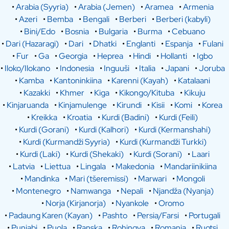
•
Arabia (Syyria)
•
Arabia (Jemen)
•
Aramea
•
Armenia
•
Azeri
•
Bemba
•
Bengali
•
Berberi
•
Berberi (kabyli)
•
Bini/Edo
•
Bosnia
•
Bulgaria
•
Burma
•
Cebuano
•
Dari (Hazaragi)
•
Dari
•
Dhatki
•
Englanti
•
Espanja
•
Fulani
•
Fur
•
Ga
•
Georgia
•
Heprea
•
Hindi
•
Hollanti
•
Igbo
•
Iloko/Ilokano
•
Indonesia
•
Inguuši
•
Italia
•
Japani
•
Joruba
•
Kamba
•
Kantoninkiina
•
Karenni (Kayah)
•
Katalaani
•
Kazakki
•
Khmer
•
Kiga
•
Kikongo/Kituba
•
Kikuju
•
Kinjaruanda
•
Kinjamulenge
•
Kirundi
•
Kisii
•
Komi
•
Korea
•
Kreikka
•
Kroatia
•
Kurdi (Badini)
•
Kurdi (Feili)
•
Kurdi (Gorani)
•
Kurdi (Kalhori)
•
Kurdi (Kermanshahi)
•
Kurdi (Kurmandži Syyria)
•
Kurdi (Kurmandži Turkki)
•
Kurdi (Laki)
•
Kurdi (Shekaki)
•
Kurdi (Sorani)
•
Laari
•
Latvia
•
Liettua
•
Lingala
•
Makedonia
•
Mandariinikiina
•
Mandinka
•
Mari (tšeremissi)
•
Marwari
•
Mongoli
•
Montenegro
•
Namwanga
•
Nepali
•
Njandža (Nyanja)
•
Norja (Kirjanorja)
•
Nyankole
•
Oromo
•
Padaung Karen (Kayan)
•
Pashto
•
Persia/Farsi
•
Portugali
•
Punjabi
•
Puola
•
Ranska
•
Rohingya
•
Romania
•
Ruotsi