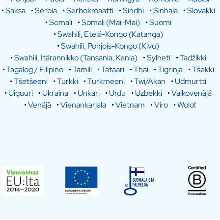
•
Saksa
•
Serbia
•
Serbokroaatti
•
Sindhi
•
Sinhala
•
Slovakki
•
Somali
•
Somali (Mai-Mai)
•
Suomi
•
Swahili, Etelä-Kongo (Katanga)
•
Swahili, Pohjois-Kongo (Kivu)
•
Swahili, Itärannikko (Tansania, Kenia)
•
Sylheti
•
Tadžikki
•
Tagalog / Filipino
•
Tamili
•
Tataari
•
Thai
•
Tigrinja
•
Tšekki
•
Tšetšeeni
•
Turkki
•
Turkmeeni
•
Twi/Akan
•
Udmurtti
•
Uiguuri
•
Ukraina
•
Unkari
•
Urdu
•
Uzbekki
•
Valkovenäjä
•
Venäjä
•
Vienankarjala
•
Vietnam
•
Viro
•
Wolof