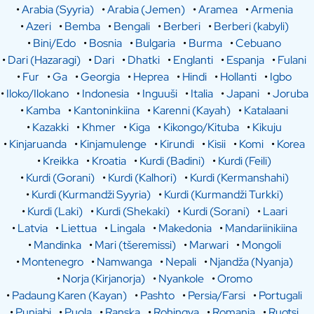
•
Arabia (Syyria)
•
Arabia (Jemen)
•
Aramea
•
Armenia
•
Azeri
•
Bemba
•
Bengali
•
Berberi
•
Berberi (kabyli)
•
Bini/Edo
•
Bosnia
•
Bulgaria
•
Burma
•
Cebuano
•
Dari (Hazaragi)
•
Dari
•
Dhatki
•
Englanti
•
Espanja
•
Fulani
•
Fur
•
Ga
•
Georgia
•
Heprea
•
Hindi
•
Hollanti
•
Igbo
•
Iloko/Ilokano
•
Indonesia
•
Inguuši
•
Italia
•
Japani
•
Joruba
•
Kamba
•
Kantoninkiina
•
Karenni (Kayah)
•
Katalaani
•
Kazakki
•
Khmer
•
Kiga
•
Kikongo/Kituba
•
Kikuju
•
Kinjaruanda
•
Kinjamulenge
•
Kirundi
•
Kisii
•
Komi
•
Korea
•
Kreikka
•
Kroatia
•
Kurdi (Badini)
•
Kurdi (Feili)
•
Kurdi (Gorani)
•
Kurdi (Kalhori)
•
Kurdi (Kermanshahi)
•
Kurdi (Kurmandži Syyria)
•
Kurdi (Kurmandži Turkki)
•
Kurdi (Laki)
•
Kurdi (Shekaki)
•
Kurdi (Sorani)
•
Laari
•
Latvia
•
Liettua
•
Lingala
•
Makedonia
•
Mandariinikiina
•
Mandinka
•
Mari (tšeremissi)
•
Marwari
•
Mongoli
•
Montenegro
•
Namwanga
•
Nepali
•
Njandža (Nyanja)
•
Norja (Kirjanorja)
•
Nyankole
•
Oromo
•
Padaung Karen (Kayan)
•
Pashto
•
Persia/Farsi
•
Portugali
•
Punjabi
•
Puola
•
Ranska
•
Rohingya
•
Romania
•
Ruotsi