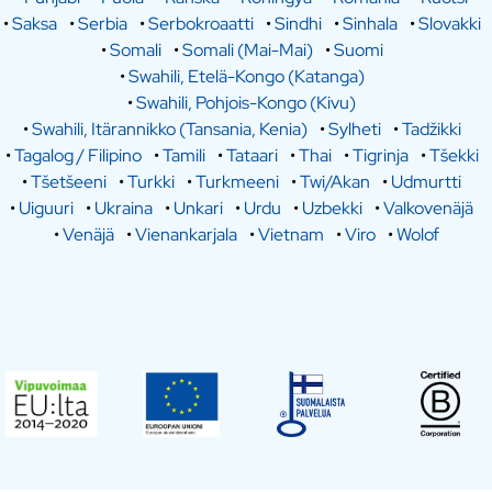
•
Saksa
•
Serbia
•
Serbokroaatti
•
Sindhi
•
Sinhala
•
Slovakki
•
Somali
•
Somali (Mai-Mai)
•
Suomi
•
Swahili, Etelä-Kongo (Katanga)
•
Swahili, Pohjois-Kongo (Kivu)
•
Swahili, Itärannikko (Tansania, Kenia)
•
Sylheti
•
Tadžikki
•
Tagalog / Filipino
•
Tamili
•
Tataari
•
Thai
•
Tigrinja
•
Tšekki
•
Tšetšeeni
•
Turkki
•
Turkmeeni
•
Twi/Akan
•
Udmurtti
•
Uiguuri
•
Ukraina
•
Unkari
•
Urdu
•
Uzbekki
•
Valkovenäjä
•
Venäjä
•
Vienankarjala
•
Vietnam
•
Viro
•
Wolof