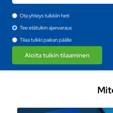
Ota yhteys tulkkiin heti
Tee etätulkin ajanvaraus
Tilaa tulkki paikan päälle
Aloita tulkin tilaaminen
Mit