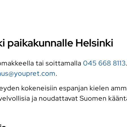
ki paikakunnalle Helsinki
 lomakkeella tai soittamalla
045 668 8113
raus@youpret.com
.
yden kokeneisiin espanjan kielen ammatt
elvollisia ja noudattavat Suomen kääntäj