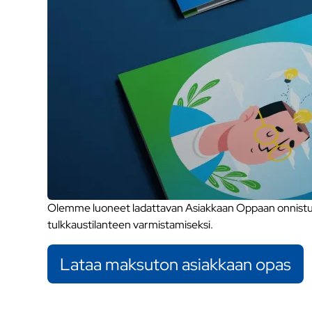
Olemme luoneet ladattavan Asiakkaan Oppaan onnistune
tulkkaustilanteen varmistamiseksi.
Lataa maksuton asiakkaan opas