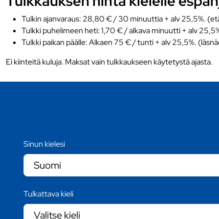
Tulkkauksen hinta kielelle espan
Tulkin ajanvaraus: 28,80 € / 30 minuuttia + alv 25,5%. (et
Tulkki puhelimeen heti: 1,70 € / alkava minuutti + alv 25,5
Tulkki paikan päälle: Alkaen 75 € / tunti + alv 25,5%. (läsn
Ei kiinteitä kuluja. Maksat vain tulkkaukseen käytetystä ajasta.
Sinun kielesi
Tulkattava kieli