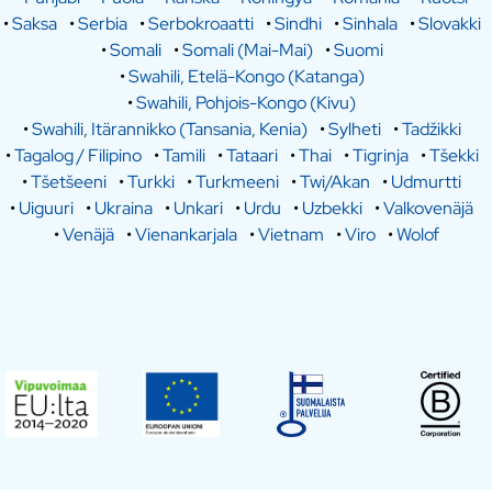
•
Saksa
•
Serbia
•
Serbokroaatti
•
Sindhi
•
Sinhala
•
Slovakki
•
Somali
•
Somali (Mai-Mai)
•
Suomi
•
Swahili, Etelä-Kongo (Katanga)
•
Swahili, Pohjois-Kongo (Kivu)
•
Swahili, Itärannikko (Tansania, Kenia)
•
Sylheti
•
Tadžikki
•
Tagalog / Filipino
•
Tamili
•
Tataari
•
Thai
•
Tigrinja
•
Tšekki
•
Tšetšeeni
•
Turkki
•
Turkmeeni
•
Twi/Akan
•
Udmurtti
•
Uiguuri
•
Ukraina
•
Unkari
•
Urdu
•
Uzbekki
•
Valkovenäjä
•
Venäjä
•
Vienankarjala
•
Vietnam
•
Viro
•
Wolof