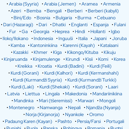
•
Arabia (Syyria)
•
Arabia (Jemen)
•
Aramea
•
Armenia
•
Azeri
•
Bemba
•
Bengali
•
Berberi
•
Berberi (kabyli)
•
Bini/Edo
•
Bosnia
•
Bulgaria
•
Burma
•
Cebuano
•
Dari (Hazaragi)
•
Dari
•
Dhatki
•
Englanti
•
Espanja
•
Fulani
•
Fur
•
Ga
•
Georgia
•
Heprea
•
Hindi
•
Hollanti
•
Igbo
•
Iloko/Ilokano
•
Indonesia
•
Inguuši
•
Italia
•
Japani
•
Joruba
•
Kamba
•
Kantoninkiina
•
Karenni (Kayah)
•
Katalaani
•
Kazakki
•
Khmer
•
Kiga
•
Kikongo/Kituba
•
Kikuju
•
Kinjaruanda
•
Kinjamulenge
•
Kirundi
•
Kisii
•
Komi
•
Korea
•
Kreikka
•
Kroatia
•
Kurdi (Badini)
•
Kurdi (Feili)
•
Kurdi (Gorani)
•
Kurdi (Kalhori)
•
Kurdi (Kermanshahi)
•
Kurdi (Kurmandži Syyria)
•
Kurdi (Kurmandži Turkki)
•
Kurdi (Laki)
•
Kurdi (Shekaki)
•
Kurdi (Sorani)
•
Laari
•
Latvia
•
Liettua
•
Lingala
•
Makedonia
•
Mandariinikiina
•
Mandinka
•
Mari (tšeremissi)
•
Marwari
•
Mongoli
•
Montenegro
•
Namwanga
•
Nepali
•
Njandža (Nyanja)
•
Norja (Kirjanorja)
•
Nyankole
•
Oromo
•
Padaung Karen (Kayan)
•
Pashto
•
Persia/Farsi
•
Portugali
•
Punjabi
•
Puola
•
Ranska
•
Rohingya
•
Romania
•
Ruotsi