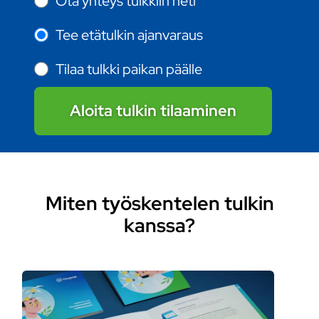
Ota yhteys tulkkiin heti
Tee etätulkin ajanvaraus
Tilaa tulkki paikan päälle
Aloita tulkin tilaaminen
Miten työskentelen tulkin
kanssa?