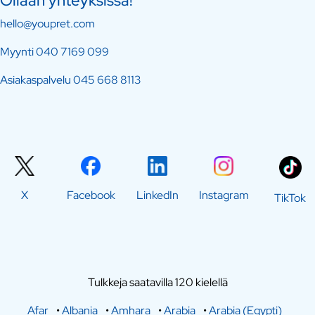
Ollaan yhteyksissä!
hello@youpret.com
Myynti
040 7169 099
Asiakaspalvelu
045 668 8113
X
Facebook
LinkedIn
Instagram
TikTok
Tulkkeja saatavilla 120 kielellä
Afar
•
Albania
•
Amhara
•
Arabia
•
Arabia (Egypti)