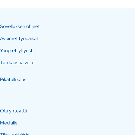
Sovelluksen ohjeet
Avoimet työpaikat
Youpret lyhyesti
Tulkkauspalvelut
Pikatulkkaus
Ota yhteyttä
Medialle
Tilaa uutiskirje