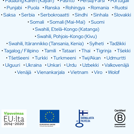
•
Padaung Karen (Kayan)
•
Pashto
•
Persia/Farsi
•
Portugali
•
Punjabi
•
Puola
•
Ranska
•
Rohingya
•
Romania
•
Ruotsi
•
Saksa
•
Serbia
•
Serbokroaatti
•
Sindhi
•
Sinhala
•
Slovakki
•
Somali
•
Somali (Mai-Mai)
•
Suomi
•
Swahili, Etelä-Kongo (Katanga)
•
Swahili, Pohjois-Kongo (Kivu)
•
Swahili, Itärannikko (Tansania, Kenia)
•
Sylheti
•
Tadžikki
•
Tagalog / Filipino
•
Tamili
•
Tataari
•
Thai
•
Tigrinja
•
Tšekki
•
Tšetšeeni
•
Turkki
•
Turkmeeni
•
Twi/Akan
•
Udmurtti
•
Uiguuri
•
Ukraina
•
Unkari
•
Urdu
•
Uzbekki
•
Valkovenäjä
•
Venäjä
•
Vienankarjala
•
Vietnam
•
Viro
•
Wolof