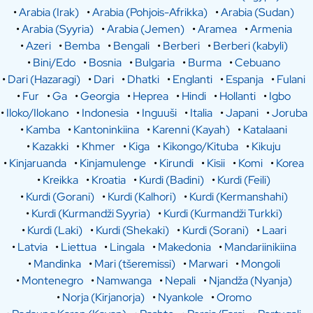
•
Arabia (Irak)
•
Arabia (Pohjois-Afrikka)
•
Arabia (Sudan)
•
Arabia (Syyria)
•
Arabia (Jemen)
•
Aramea
•
Armenia
•
Azeri
•
Bemba
•
Bengali
•
Berberi
•
Berberi (kabyli)
•
Bini/Edo
•
Bosnia
•
Bulgaria
•
Burma
•
Cebuano
•
Dari (Hazaragi)
•
Dari
•
Dhatki
•
Englanti
•
Espanja
•
Fulani
•
Fur
•
Ga
•
Georgia
•
Heprea
•
Hindi
•
Hollanti
•
Igbo
•
Iloko/Ilokano
•
Indonesia
•
Inguuši
•
Italia
•
Japani
•
Joruba
•
Kamba
•
Kantoninkiina
•
Karenni (Kayah)
•
Katalaani
•
Kazakki
•
Khmer
•
Kiga
•
Kikongo/Kituba
•
Kikuju
•
Kinjaruanda
•
Kinjamulenge
•
Kirundi
•
Kisii
•
Komi
•
Korea
•
Kreikka
•
Kroatia
•
Kurdi (Badini)
•
Kurdi (Feili)
•
Kurdi (Gorani)
•
Kurdi (Kalhori)
•
Kurdi (Kermanshahi)
•
Kurdi (Kurmandži Syyria)
•
Kurdi (Kurmandži Turkki)
•
Kurdi (Laki)
•
Kurdi (Shekaki)
•
Kurdi (Sorani)
•
Laari
•
Latvia
•
Liettua
•
Lingala
•
Makedonia
•
Mandariinikiina
•
Mandinka
•
Mari (tšeremissi)
•
Marwari
•
Mongoli
•
Montenegro
•
Namwanga
•
Nepali
•
Njandža (Nyanja)
•
Norja (Kirjanorja)
•
Nyankole
•
Oromo