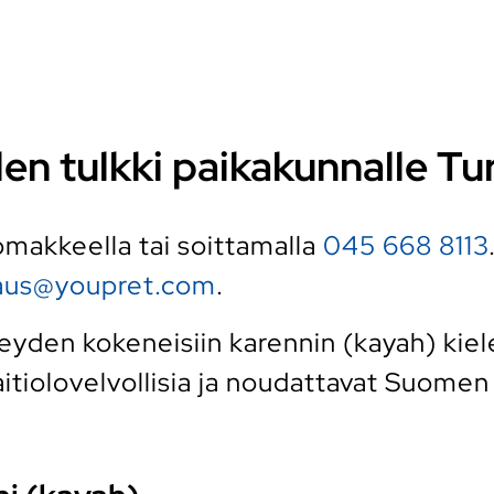
len tulkki paikakunnalle Tu
 lomakkeella tai soittamalla
045 668 8113
raus@youpret.com
.
den kokeneisiin karennin (kayah) kielen
tiolovelvollisia ja noudattavat Suomen k