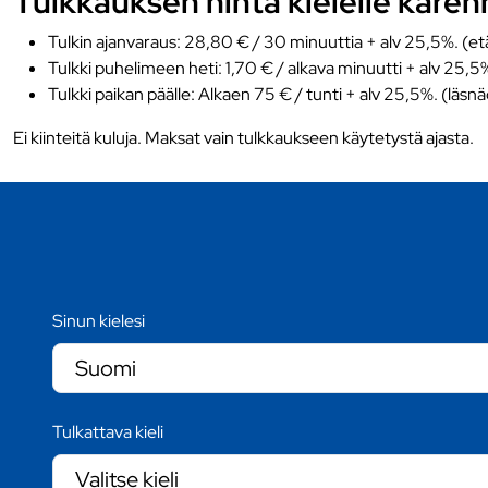
Tulkkauksen hinta kielelle karen
Tulkin ajanvaraus: 28,80 € / 30 minuuttia + alv 25,5%. (et
Tulkki puhelimeen heti: 1,70 € / alkava minuutti + alv 25,5
Tulkki paikan päälle: Alkaen 75 € / tunti + alv 25,5%. (läsn
Ei kiinteitä kuluja. Maksat vain tulkkaukseen käytetystä ajasta.
Sinun kielesi
Tulkattava kieli