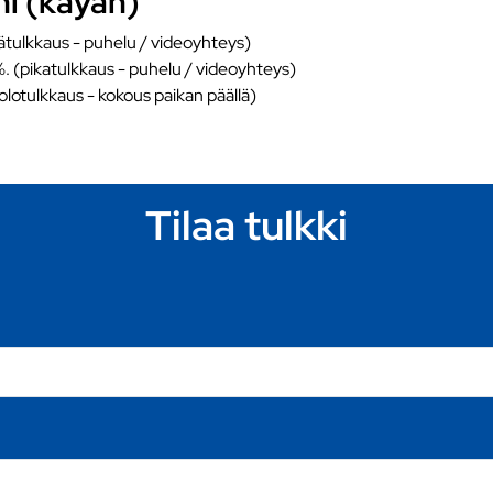
ni (kayah)
ätulkkaus - puhelu / videoyhteys)
%. (pikatulkkaus - puhelu / videoyhteys)
äolotulkkaus - kokous paikan päällä)
Tilaa tulkki