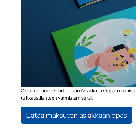
Olemme luoneet ladattavan Asiakkaan Oppaan onnistune
tulkkaustilanteen varmistamiseksi.
Lataa maksuton asiakkaan opas