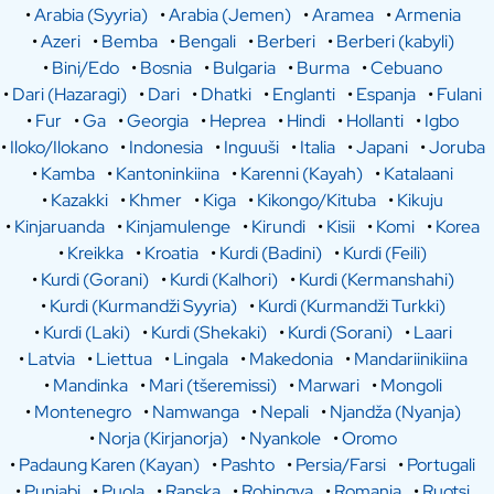
•
Arabia (Syyria)
•
Arabia (Jemen)
•
Aramea
•
Armenia
•
Azeri
•
Bemba
•
Bengali
•
Berberi
•
Berberi (kabyli)
•
Bini/Edo
•
Bosnia
•
Bulgaria
•
Burma
•
Cebuano
•
Dari (Hazaragi)
•
Dari
•
Dhatki
•
Englanti
•
Espanja
•
Fulani
•
Fur
•
Ga
•
Georgia
•
Heprea
•
Hindi
•
Hollanti
•
Igbo
•
Iloko/Ilokano
•
Indonesia
•
Inguuši
•
Italia
•
Japani
•
Joruba
•
Kamba
•
Kantoninkiina
•
Karenni (Kayah)
•
Katalaani
•
Kazakki
•
Khmer
•
Kiga
•
Kikongo/Kituba
•
Kikuju
•
Kinjaruanda
•
Kinjamulenge
•
Kirundi
•
Kisii
•
Komi
•
Korea
•
Kreikka
•
Kroatia
•
Kurdi (Badini)
•
Kurdi (Feili)
•
Kurdi (Gorani)
•
Kurdi (Kalhori)
•
Kurdi (Kermanshahi)
•
Kurdi (Kurmandži Syyria)
•
Kurdi (Kurmandži Turkki)
•
Kurdi (Laki)
•
Kurdi (Shekaki)
•
Kurdi (Sorani)
•
Laari
•
Latvia
•
Liettua
•
Lingala
•
Makedonia
•
Mandariinikiina
•
Mandinka
•
Mari (tšeremissi)
•
Marwari
•
Mongoli
•
Montenegro
•
Namwanga
•
Nepali
•
Njandža (Nyanja)
•
Norja (Kirjanorja)
•
Nyankole
•
Oromo
•
Padaung Karen (Kayan)
•
Pashto
•
Persia/Farsi
•
Portugali
•
Punjabi
•
Puola
•
Ranska
•
Rohingya
•
Romania
•
Ruotsi