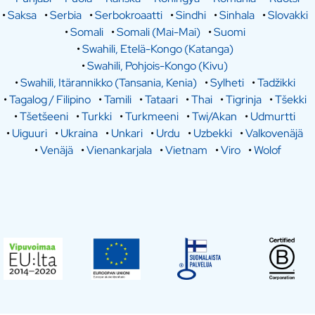
•
Saksa
•
Serbia
•
Serbokroaatti
•
Sindhi
•
Sinhala
•
Slovakki
•
Somali
•
Somali (Mai-Mai)
•
Suomi
•
Swahili, Etelä-Kongo (Katanga)
•
Swahili, Pohjois-Kongo (Kivu)
•
Swahili, Itärannikko (Tansania, Kenia)
•
Sylheti
•
Tadžikki
•
Tagalog / Filipino
•
Tamili
•
Tataari
•
Thai
•
Tigrinja
•
Tšekki
•
Tšetšeeni
•
Turkki
•
Turkmeeni
•
Twi/Akan
•
Udmurtti
•
Uiguuri
•
Ukraina
•
Unkari
•
Urdu
•
Uzbekki
•
Valkovenäjä
•
Venäjä
•
Vienankarjala
•
Vietnam
•
Viro
•
Wolof