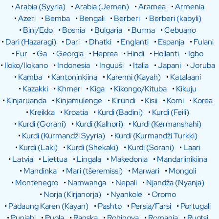
•
Arabia (Syyria)
•
Arabia (Jemen)
•
Aramea
•
Armenia
•
Azeri
•
Bemba
•
Bengali
•
Berberi
•
Berberi (kabyli)
•
Bini/Edo
•
Bosnia
•
Bulgaria
•
Burma
•
Cebuano
•
Dari (Hazaragi)
•
Dari
•
Dhatki
•
Englanti
•
Espanja
•
Fulani
•
Fur
•
Ga
•
Georgia
•
Heprea
•
Hindi
•
Hollanti
•
Igbo
•
Iloko/Ilokano
•
Indonesia
•
Inguuši
•
Italia
•
Japani
•
Joruba
•
Kamba
•
Kantoninkiina
•
Karenni (Kayah)
•
Katalaani
•
Kazakki
•
Khmer
•
Kiga
•
Kikongo/Kituba
•
Kikuju
•
Kinjaruanda
•
Kinjamulenge
•
Kirundi
•
Kisii
•
Komi
•
Korea
•
Kreikka
•
Kroatia
•
Kurdi (Badini)
•
Kurdi (Feili)
•
Kurdi (Gorani)
•
Kurdi (Kalhori)
•
Kurdi (Kermanshahi)
•
Kurdi (Kurmandži Syyria)
•
Kurdi (Kurmandži Turkki)
•
Kurdi (Laki)
•
Kurdi (Shekaki)
•
Kurdi (Sorani)
•
Laari
•
Latvia
•
Liettua
•
Lingala
•
Makedonia
•
Mandariinikiina
•
Mandinka
•
Mari (tšeremissi)
•
Marwari
•
Mongoli
•
Montenegro
•
Namwanga
•
Nepali
•
Njandža (Nyanja)
•
Norja (Kirjanorja)
•
Nyankole
•
Oromo
•
Padaung Karen (Kayan)
•
Pashto
•
Persia/Farsi
•
Portugali
•
Punjabi
•
Puola
•
Ranska
•
Rohingya
•
Romania
•
Ruotsi