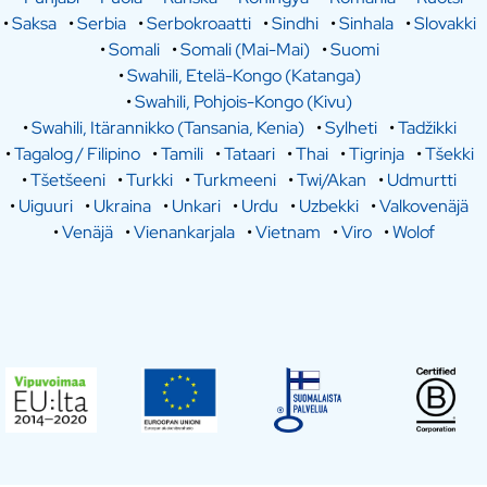
•
Saksa
•
Serbia
•
Serbokroaatti
•
Sindhi
•
Sinhala
•
Slovakki
•
Somali
•
Somali (Mai-Mai)
•
Suomi
•
Swahili, Etelä-Kongo (Katanga)
•
Swahili, Pohjois-Kongo (Kivu)
•
Swahili, Itärannikko (Tansania, Kenia)
•
Sylheti
•
Tadžikki
•
Tagalog / Filipino
•
Tamili
•
Tataari
•
Thai
•
Tigrinja
•
Tšekki
•
Tšetšeeni
•
Turkki
•
Turkmeeni
•
Twi/Akan
•
Udmurtti
•
Uiguuri
•
Ukraina
•
Unkari
•
Urdu
•
Uzbekki
•
Valkovenäjä
•
Venäjä
•
Vienankarjala
•
Vietnam
•
Viro
•
Wolof