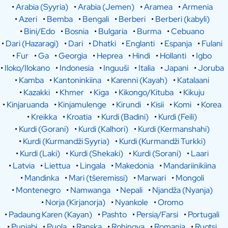
•
Arabia (Syyria)
•
Arabia (Jemen)
•
Aramea
•
Armenia
•
Azeri
•
Bemba
•
Bengali
•
Berberi
•
Berberi (kabyli)
•
Bini/Edo
•
Bosnia
•
Bulgaria
•
Burma
•
Cebuano
•
Dari (Hazaragi)
•
Dari
•
Dhatki
•
Englanti
•
Espanja
•
Fulani
•
Fur
•
Ga
•
Georgia
•
Heprea
•
Hindi
•
Hollanti
•
Igbo
•
Iloko/Ilokano
•
Indonesia
•
Inguuši
•
Italia
•
Japani
•
Joruba
•
Kamba
•
Kantoninkiina
•
Karenni (Kayah)
•
Katalaani
•
Kazakki
•
Khmer
•
Kiga
•
Kikongo/Kituba
•
Kikuju
•
Kinjaruanda
•
Kinjamulenge
•
Kirundi
•
Kisii
•
Komi
•
Korea
•
Kreikka
•
Kroatia
•
Kurdi (Badini)
•
Kurdi (Feili)
•
Kurdi (Gorani)
•
Kurdi (Kalhori)
•
Kurdi (Kermanshahi)
•
Kurdi (Kurmandži Syyria)
•
Kurdi (Kurmandži Turkki)
•
Kurdi (Laki)
•
Kurdi (Shekaki)
•
Kurdi (Sorani)
•
Laari
•
Latvia
•
Liettua
•
Lingala
•
Makedonia
•
Mandariinikiina
•
Mandinka
•
Mari (tšeremissi)
•
Marwari
•
Mongoli
•
Montenegro
•
Namwanga
•
Nepali
•
Njandža (Nyanja)
•
Norja (Kirjanorja)
•
Nyankole
•
Oromo
•
Padaung Karen (Kayan)
•
Pashto
•
Persia/Farsi
•
Portugali
•
Punjabi
•
Puola
•
Ranska
•
Rohingya
•
Romania
•
Ruotsi