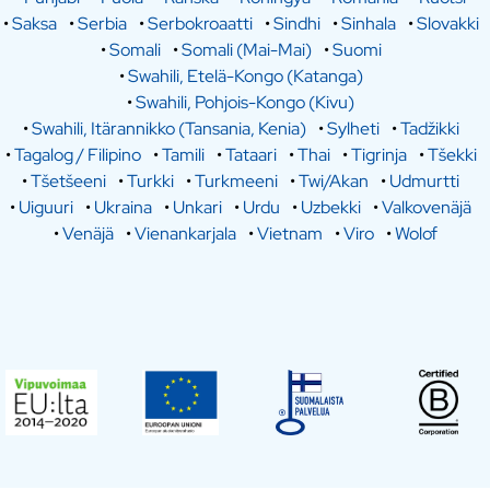
•
Saksa
•
Serbia
•
Serbokroaatti
•
Sindhi
•
Sinhala
•
Slovakki
•
Somali
•
Somali (Mai-Mai)
•
Suomi
•
Swahili, Etelä-Kongo (Katanga)
•
Swahili, Pohjois-Kongo (Kivu)
•
Swahili, Itärannikko (Tansania, Kenia)
•
Sylheti
•
Tadžikki
•
Tagalog / Filipino
•
Tamili
•
Tataari
•
Thai
•
Tigrinja
•
Tšekki
•
Tšetšeeni
•
Turkki
•
Turkmeeni
•
Twi/Akan
•
Udmurtti
•
Uiguuri
•
Ukraina
•
Unkari
•
Urdu
•
Uzbekki
•
Valkovenäjä
•
Venäjä
•
Vienankarjala
•
Vietnam
•
Viro
•
Wolof