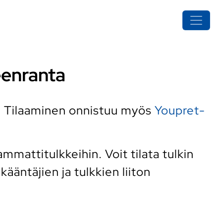
peenranta
. Tilaaminen onnistuu myös
Youpret-
mattitulkkeihin. Voit tilata tulkin
ääntäjien ja tulkkien liiton