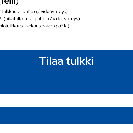
feili)
ätulkkaus - puhelu / videoyhteys)
%. (pikatulkkaus - puhelu / videoyhteys)
äolotulkkaus - kokous paikan päällä)
Tilaa tulkki