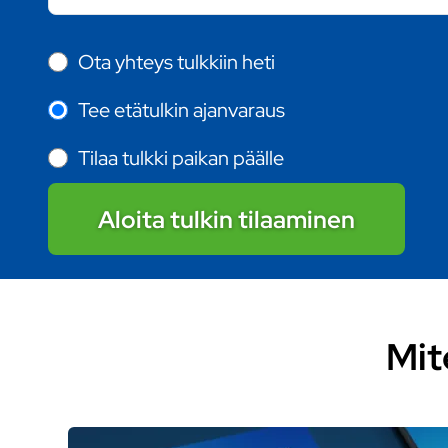
Ota yhteys tulkkiin heti
Tee etätulkin ajanvaraus
Tilaa tulkki paikan päälle
Aloita tulkin tilaaminen
Mit