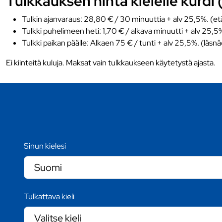
Tulkkauksen hinta kielelle kurdi (
Tulkin ajanvaraus: 28,80 € / 30 minuuttia + alv 25,5%. (et
Tulkki puhelimeen heti: 1,70 € / alkava minuutti + alv 25,5
Tulkki paikan päälle: Alkaen 75 € / tunti + alv 25,5%. (läsn
Ei kiinteitä kuluja. Maksat vain tulkkaukseen käytetystä ajasta.
Sinun kielesi
Tulkattava kieli