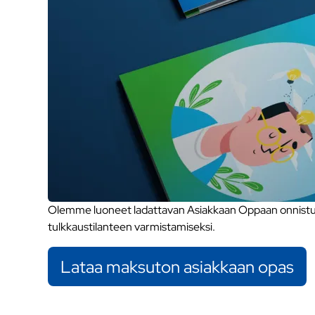
Olemme luoneet ladattavan Asiakkaan Oppaan onnistune
tulkkaustilanteen varmistamiseksi.
Lataa maksuton asiakkaan opas