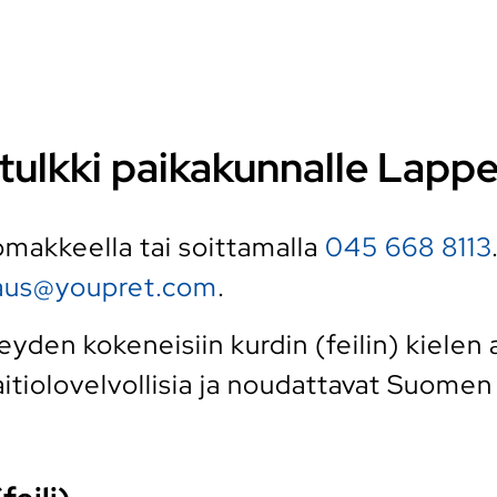
en tulkki paikakunnalle Lap
 lomakkeella tai soittamalla
045 668 8113
raus@youpret.com
.
den kokeneisiin kurdin (feilin) kielen am
tiolovelvollisia ja noudattavat Suomen k