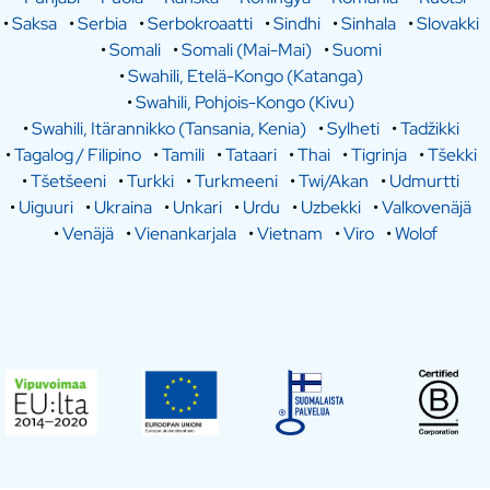
•
Saksa
•
Serbia
•
Serbokroaatti
•
Sindhi
•
Sinhala
•
Slovakki
•
Somali
•
Somali (Mai-Mai)
•
Suomi
•
Swahili, Etelä-Kongo (Katanga)
•
Swahili, Pohjois-Kongo (Kivu)
•
Swahili, Itärannikko (Tansania, Kenia)
•
Sylheti
•
Tadžikki
•
Tagalog / Filipino
•
Tamili
•
Tataari
•
Thai
•
Tigrinja
•
Tšekki
•
Tšetšeeni
•
Turkki
•
Turkmeeni
•
Twi/Akan
•
Udmurtti
•
Uiguuri
•
Ukraina
•
Unkari
•
Urdu
•
Uzbekki
•
Valkovenäjä
•
Venäjä
•
Vienankarjala
•
Vietnam
•
Viro
•
Wolof