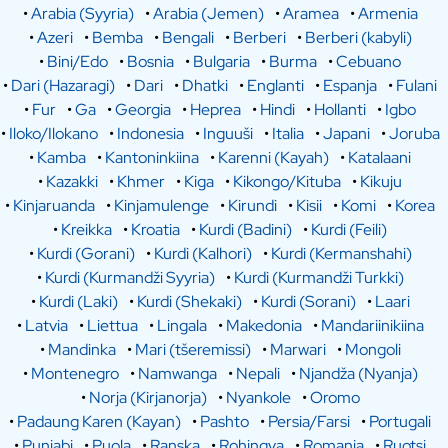
•
Arabia (Syyria)
•
Arabia (Jemen)
•
Aramea
•
Armenia
•
Azeri
•
Bemba
•
Bengali
•
Berberi
•
Berberi (kabyli)
•
Bini/Edo
•
Bosnia
•
Bulgaria
•
Burma
•
Cebuano
•
Dari (Hazaragi)
•
Dari
•
Dhatki
•
Englanti
•
Espanja
•
Fulani
•
Fur
•
Ga
•
Georgia
•
Heprea
•
Hindi
•
Hollanti
•
Igbo
•
Iloko/Ilokano
•
Indonesia
•
Inguuši
•
Italia
•
Japani
•
Joruba
•
Kamba
•
Kantoninkiina
•
Karenni (Kayah)
•
Katalaani
•
Kazakki
•
Khmer
•
Kiga
•
Kikongo/Kituba
•
Kikuju
•
Kinjaruanda
•
Kinjamulenge
•
Kirundi
•
Kisii
•
Komi
•
Korea
•
Kreikka
•
Kroatia
•
Kurdi (Badini)
•
Kurdi (Feili)
•
Kurdi (Gorani)
•
Kurdi (Kalhori)
•
Kurdi (Kermanshahi)
•
Kurdi (Kurmandži Syyria)
•
Kurdi (Kurmandži Turkki)
•
Kurdi (Laki)
•
Kurdi (Shekaki)
•
Kurdi (Sorani)
•
Laari
•
Latvia
•
Liettua
•
Lingala
•
Makedonia
•
Mandariinikiina
•
Mandinka
•
Mari (tšeremissi)
•
Marwari
•
Mongoli
•
Montenegro
•
Namwanga
•
Nepali
•
Njandža (Nyanja)
•
Norja (Kirjanorja)
•
Nyankole
•
Oromo
•
Padaung Karen (Kayan)
•
Pashto
•
Persia/Farsi
•
Portugali
•
Punjabi
•
Puola
•
Ranska
•
Rohingya
•
Romania
•
Ruotsi