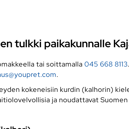
len tulkki paikakunnalle Ka
 lomakkeella tai soittamalla
045 668 8113
raus@youpret.com
.
den kokeneisiin kurdin (kalhorin) kielen
tiolovelvollisia ja noudattavat Suomen k