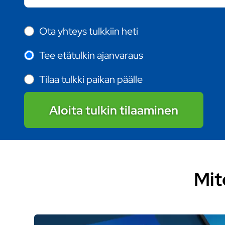
Ota yhteys tulkkiin heti
Tee etätulkin ajanvaraus
Tilaa tulkki paikan päälle
Aloita tulkin tilaaminen
Mit