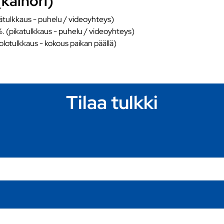
(kalhori)
ätulkkaus - puhelu / videoyhteys)
%. (pikatulkkaus - puhelu / videoyhteys)
äolotulkkaus - kokous paikan päällä)
Tilaa tulkki