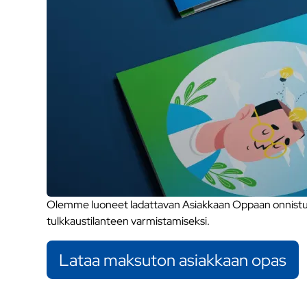
Olemme luoneet ladattavan Asiakkaan Oppaan onnistune
tulkkaustilanteen varmistamiseksi.
Lataa maksuton asiakkaan opas