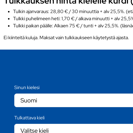
Tulkkauksen hinta kielelle kurdi 
Tulkin ajanvaraus: 28,80 € / 30 minuuttia + alv 25,5%. (et
Tulkki puhelimeen heti: 1,70 € / alkava minuutti + alv 25,5
Tulkki paikan päälle: Alkaen 75 € / tunti + alv 25,5%. (läsn
Ei kiinteitä kuluja. Maksat vain tulkkaukseen käytetystä ajasta.
Sinun kielesi
Tulkattava kieli