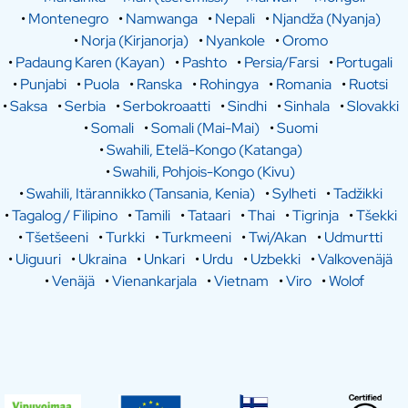
•
Montenegro
•
Namwanga
•
Nepali
•
Njandža (Nyanja)
•
Norja (Kirjanorja)
•
Nyankole
•
Oromo
•
Padaung Karen (Kayan)
•
Pashto
•
Persia/Farsi
•
Portugali
•
Punjabi
•
Puola
•
Ranska
•
Rohingya
•
Romania
•
Ruotsi
•
Saksa
•
Serbia
•
Serbokroaatti
•
Sindhi
•
Sinhala
•
Slovakki
•
Somali
•
Somali (Mai-Mai)
•
Suomi
•
Swahili, Etelä-Kongo (Katanga)
•
Swahili, Pohjois-Kongo (Kivu)
•
Swahili, Itärannikko (Tansania, Kenia)
•
Sylheti
•
Tadžikki
•
Tagalog / Filipino
•
Tamili
•
Tataari
•
Thai
•
Tigrinja
•
Tšekki
•
Tšetšeeni
•
Turkki
•
Turkmeeni
•
Twi/Akan
•
Udmurtti
•
Uiguuri
•
Ukraina
•
Unkari
•
Urdu
•
Uzbekki
•
Valkovenäjä
•
Venäjä
•
Vienankarjala
•
Vietnam
•
Viro
•
Wolof