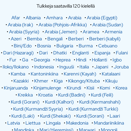
Tulkkeja saatavilla 120 kielellä
Afar
•
Albania
•
Amhara
•
Arabia
•
Arabia (Egypti)
•
Arabia (Irak)
•
Arabia (Pohjois-Afrikka)
•
Arabia (Sudan)
•
Arabia (Syyria)
•
Arabia (Jemen)
•
Aramea
•
Armenia
•
Azeri
•
Bemba
•
Bengali
•
Berberi
•
Berberi (kabyli)
•
Bini/Edo
•
Bosnia
•
Bulgaria
•
Burma
•
Cebuano
•
Dari (Hazaragi)
•
Dari
•
Dhatki
•
Englanti
•
Espanja
•
Fulani
•
Fur
•
Ga
•
Georgia
•
Heprea
•
Hindi
•
Hollanti
•
Igbo
•
Iloko/Ilokano
•
Indonesia
•
Inguuši
•
Italia
•
Japani
•
Joruba
•
Kamba
•
Kantoninkiina
•
Karenni (Kayah)
•
Katalaani
•
Kazakki
•
Khmer
•
Kiga
•
Kikongo/Kituba
•
Kikuju
•
Kinjaruanda
•
Kinjamulenge
•
Kirundi
•
Kisii
•
Komi
•
Korea
•
Kreikka
•
Kroatia
•
Kurdi (Badini)
•
Kurdi (Feili)
•
Kurdi (Gorani)
•
Kurdi (Kalhori)
•
Kurdi (Kermanshahi)
•
Kurdi (Kurmandži Syyria)
•
Kurdi (Kurmandži Turkki)
•
Kurdi (Laki)
•
Kurdi (Shekaki)
•
Kurdi (Sorani)
•
Laari
•
Latvia
•
Liettua
•
Lingala
•
Makedonia
•
Mandariinikiina
•
Mandinka
•
Mari (tšeremissi)
•
Marwari
•
Mongoli