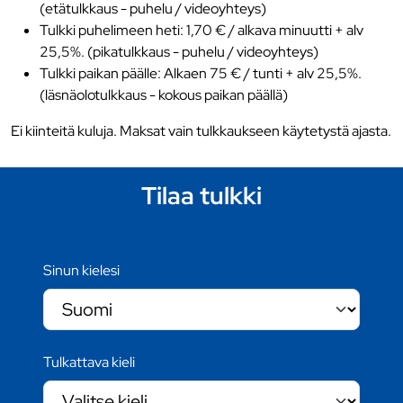
(etätulkkaus - puhelu / videoyhteys)
Tulkki puhelimeen heti: 1,70 € / alkava minuutti + alv
25,5%. (pikatulkkaus - puhelu / videoyhteys)
Tulkki paikan päälle: Alkaen 75 € / tunti + alv 25,5%.
(läsnäolotulkkaus - kokous paikan päällä)
Ei kiinteitä kuluja. Maksat vain tulkkaukseen käytetystä ajasta.
Tilaa tulkki
Sinun kielesi
Tulkattava kieli