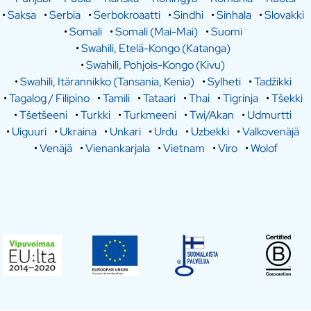
•
Saksa
•
Serbia
•
Serbokroaatti
•
Sindhi
•
Sinhala
•
Slovakki
•
Somali
•
Somali (Mai-Mai)
•
Suomi
•
Swahili, Etelä-Kongo (Katanga)
•
Swahili, Pohjois-Kongo (Kivu)
•
Swahili, Itärannikko (Tansania, Kenia)
•
Sylheti
•
Tadžikki
•
Tagalog / Filipino
•
Tamili
•
Tataari
•
Thai
•
Tigrinja
•
Tšekki
•
Tšetšeeni
•
Turkki
•
Turkmeeni
•
Twi/Akan
•
Udmurtti
•
Uiguuri
•
Ukraina
•
Unkari
•
Urdu
•
Uzbekki
•
Valkovenäjä
•
Venäjä
•
Vienankarjala
•
Vietnam
•
Viro
•
Wolof