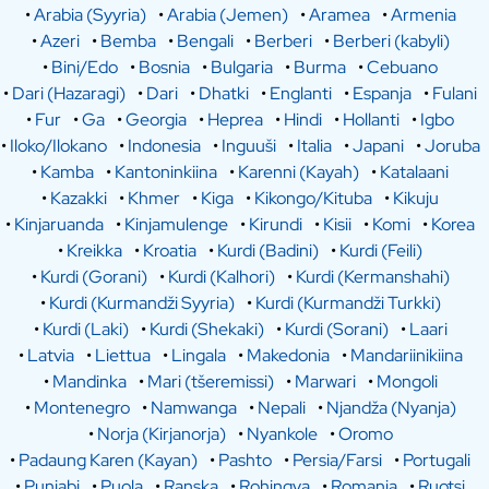
•
Arabia (Syyria)
•
Arabia (Jemen)
•
Aramea
•
Armenia
•
Azeri
•
Bemba
•
Bengali
•
Berberi
•
Berberi (kabyli)
•
Bini/Edo
•
Bosnia
•
Bulgaria
•
Burma
•
Cebuano
•
Dari (Hazaragi)
•
Dari
•
Dhatki
•
Englanti
•
Espanja
•
Fulani
•
Fur
•
Ga
•
Georgia
•
Heprea
•
Hindi
•
Hollanti
•
Igbo
•
Iloko/Ilokano
•
Indonesia
•
Inguuši
•
Italia
•
Japani
•
Joruba
•
Kamba
•
Kantoninkiina
•
Karenni (Kayah)
•
Katalaani
•
Kazakki
•
Khmer
•
Kiga
•
Kikongo/Kituba
•
Kikuju
•
Kinjaruanda
•
Kinjamulenge
•
Kirundi
•
Kisii
•
Komi
•
Korea
•
Kreikka
•
Kroatia
•
Kurdi (Badini)
•
Kurdi (Feili)
•
Kurdi (Gorani)
•
Kurdi (Kalhori)
•
Kurdi (Kermanshahi)
•
Kurdi (Kurmandži Syyria)
•
Kurdi (Kurmandži Turkki)
•
Kurdi (Laki)
•
Kurdi (Shekaki)
•
Kurdi (Sorani)
•
Laari
•
Latvia
•
Liettua
•
Lingala
•
Makedonia
•
Mandariinikiina
•
Mandinka
•
Mari (tšeremissi)
•
Marwari
•
Mongoli
•
Montenegro
•
Namwanga
•
Nepali
•
Njandža (Nyanja)
•
Norja (Kirjanorja)
•
Nyankole
•
Oromo
•
Padaung Karen (Kayan)
•
Pashto
•
Persia/Farsi
•
Portugali
•
Punjabi
•
Puola
•
Ranska
•
Rohingya
•
Romania
•
Ruotsi