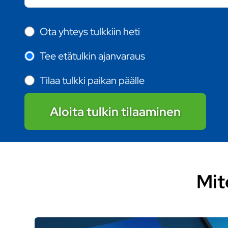
Ota yhteys tulkkiin heti
Tee etätulkin ajanvaraus
Tilaa tulkki paikan päälle
Aloita tulkin tilaaminen
Mit