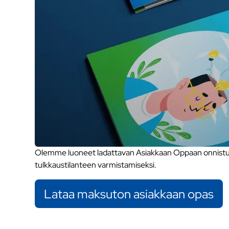
Olemme luoneet ladattavan Asiakkaan Oppaan onnistune
tulkkaustilanteen varmistamiseksi.
Lataa maksuton asiakkaan opas