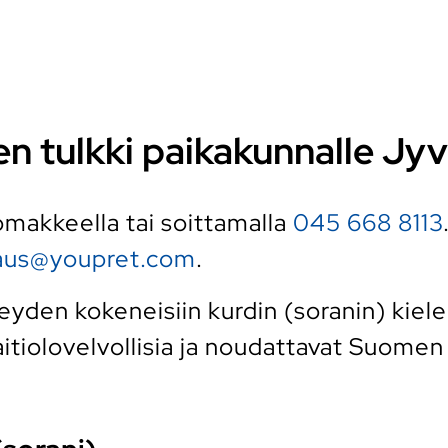
len tulkki paikakunnalle Jy
 lomakkeella tai soittamalla
045 668 8113
raus@youpret.com
.
den kokeneisiin kurdin (soranin) kielen 
tiolovelvollisia ja noudattavat Suomen k