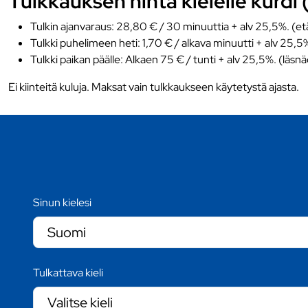
Tulkkauksen hinta kielelle kurdi 
Tulkin ajanvaraus: 28,80 € / 30 minuuttia + alv 25,5%. (et
Tulkki puhelimeen heti: 1,70 € / alkava minuutti + alv 25,5
Tulkki paikan päälle: Alkaen 75 € / tunti + alv 25,5%. (läsn
Ei kiinteitä kuluja. Maksat vain tulkkaukseen käytetystä ajasta.
Sinun kielesi
Tulkattava kieli