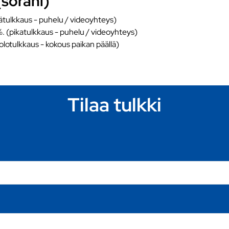
(sorani)
ätulkkaus - puhelu / videoyhteys)
%. (pikatulkkaus - puhelu / videoyhteys)
äolotulkkaus - kokous paikan päällä)
Tilaa tulkki