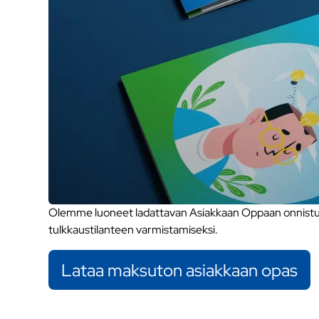
Olemme luoneet ladattavan Asiakkaan Oppaan onnistune
tulkkaustilanteen varmistamiseksi.
Lataa maksuton asiakkaan opas