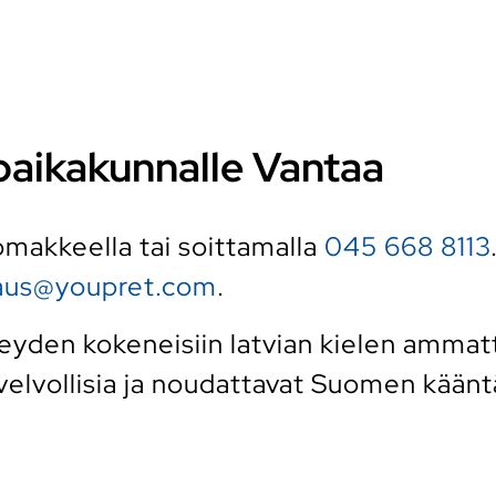
i paikakunnalle Vantaa
 lomakkeella tai soittamalla
045 668 8113
raus@youpret.com
.
den kokeneisiin latvian kielen ammattit
elvollisia ja noudattavat Suomen kääntäj