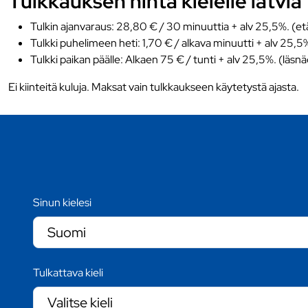
Tulkkauksen hinta kielelle latvia
Tulkin ajanvaraus: 28,80 € / 30 minuuttia + alv 25,5%. (et
Tulkki puhelimeen heti: 1,70 € / alkava minuutti + alv 25,5
Tulkki paikan päälle: Alkaen 75 € / tunti + alv 25,5%. (läsn
Ei kiinteitä kuluja. Maksat vain tulkkaukseen käytetystä ajasta.
Sinun kielesi
Tulkattava kieli