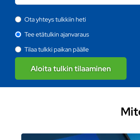
Ota yhteys tulkkiin heti
Tee etätulkin ajanvaraus
Tilaa tulkki paikan päälle
Aloita tulkin tilaaminen
Mit